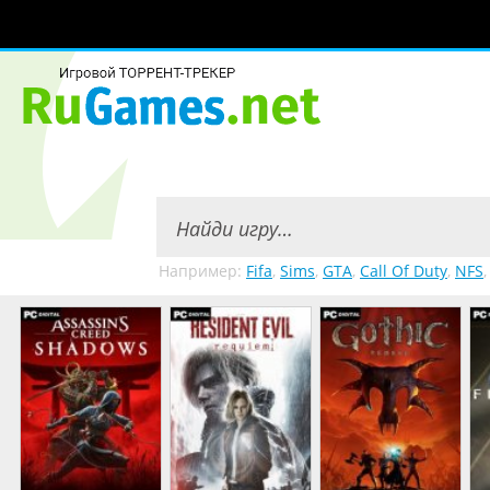
Например:
Fifa
,
Sims
,
GTA
,
Call Of Duty
,
NFS