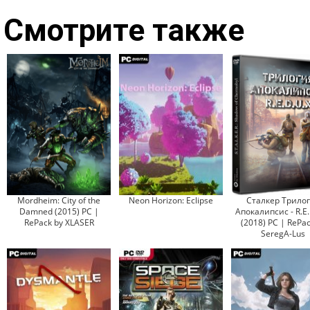
Смотрите также
Mordheim: City of the
Neon Horizon: Eclipse
Сталкер Трило
Damned (2015) PC |
Апокалипсис - R.E.
RePack by XLASER
(2018) PC | RePac
SeregA-Lus