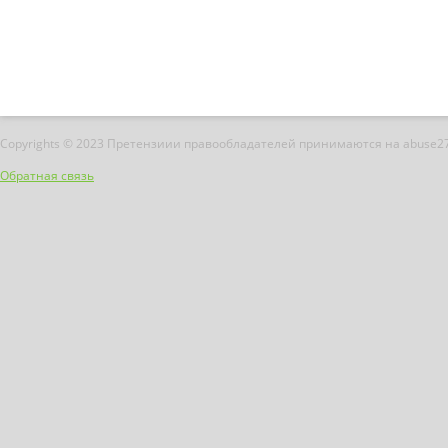
Copyrights © 2023 Претензиии правообладателей принимаются на abuse2
Обратная связь