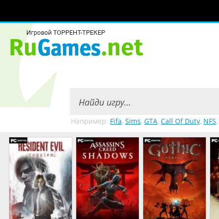
Например:
Fifa
,
Sims
,
GTA
,
Call Of Duty
,
NFS