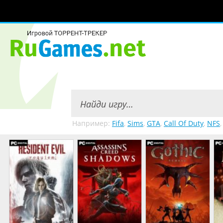
Например:
Fifa
,
Sims
,
GTA
,
Call Of Duty
,
NFS