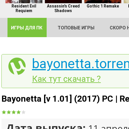
Resident Evil
Assassin's Creed
Gothic 1 Remake
Requiem
Shadows
ИГРЫ ДЛЯ ПК
ТОПОВЫЕ ИГРЫ
СКОРО 
bayonetta.torren
DE
Как тут скачать ?
2
Bayonetta [v 1.01] (2017) PC | 
Дата выпуска:
11 апрел