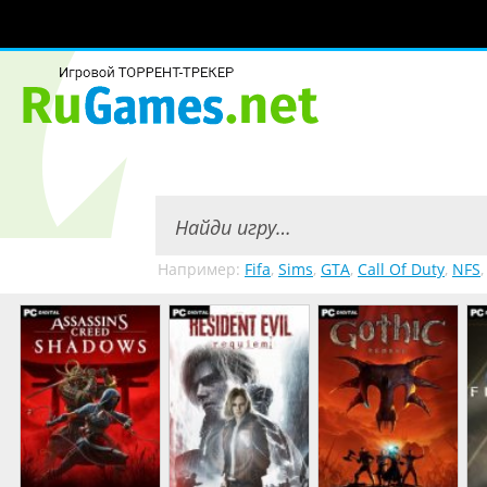
Например:
Fifa
,
Sims
,
GTA
,
Call Of Duty
,
NFS