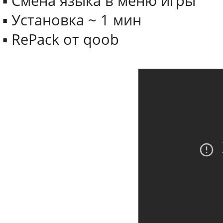
▪ Смена языка в меню игры
▪ Установка ~ 1 мин
▪ RePack от qoob