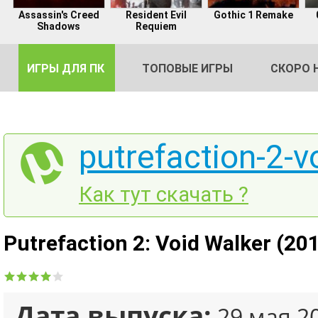
Assassin's Creed
Resident Evil
Gothic 1 Remake
Shadows
Requiem
ИГРЫ ДЛЯ ПК
ТОПОВЫЕ ИГРЫ
СКОРО 
putrefaction-2-v
DE
Как тут скачать ?
2
Putrefaction 2: Void Walker (20
Дата выпуска:
29 мая 2