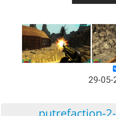
29-05
putrefaction-2