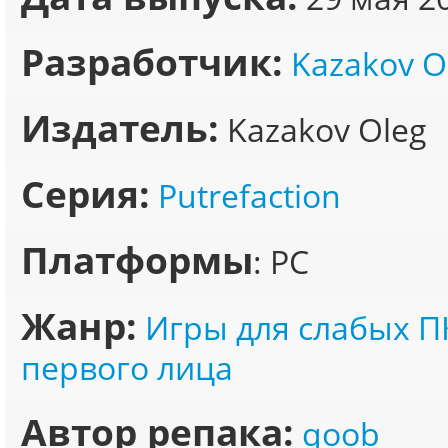
Разработчик:
Kazakov O
Издатель:
Kazakov Oleg
Серия:
Putrefaction
Платформы
: PC
Жанр:
Игры для слабых П
первого лица
Автор репака:
qoob