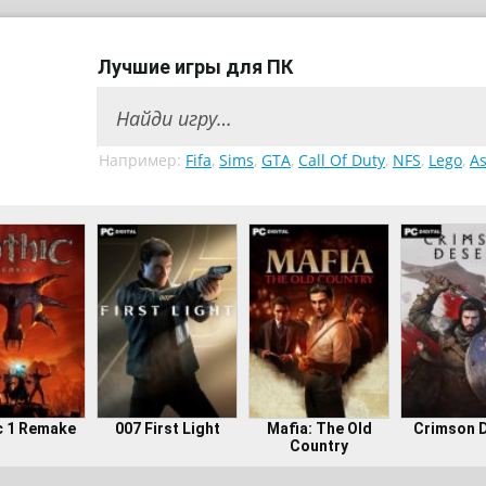
Лучшие игры для ПК
Например:
Fifa
,
Sims
,
GTA
,
Call Of Duty
,
NFS
,
Lego
,
As
c 1 Remake
007 First Light
Mafia: The Old
Crimson 
Country