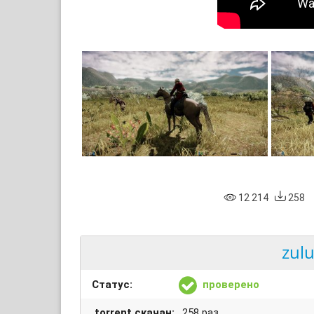
12 214
258
zulu
Статус:
проверено
.torrent скачан:
258 раз