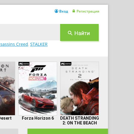
Вход
Регистрация
sassins Creed
,
STALKER
Desert
Forza Horizon 6
DEATH STRANDING
2: ON THE BEACH