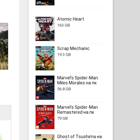
Atomic Heart
163 GB
Scrap Mechanic
19.3 GB
Marvel’s Spider-Man:
Miles Morales на пк
56.8 GB
Marvel’s Spider-Man
Remastered на пк
79 GB
Ghost of Tsushima на