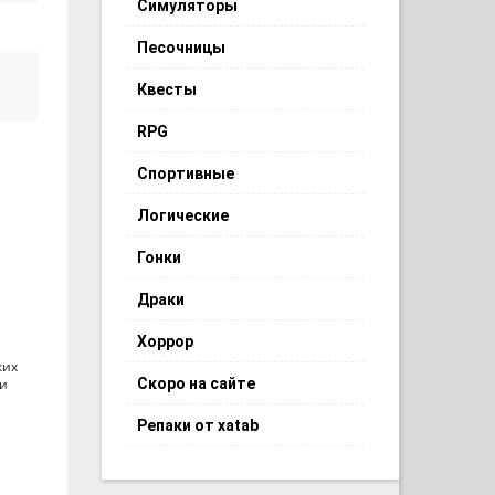
Симуляторы
Песочницы
Квесты
RPG
Спортивные
Логические
Гонки
Драки
Хоррор
ких
Скоро на сайте
ои
Репаки от xatab