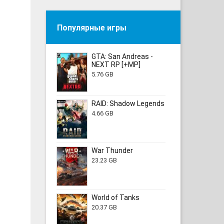
Популярные игры
GTA: San Andreas -
NEXT RP [+MP]
5.76 GB
RAID: Shadow Legends
4.66 GB
War Thunder
23.23 GB
World of Tanks
20.37 GB