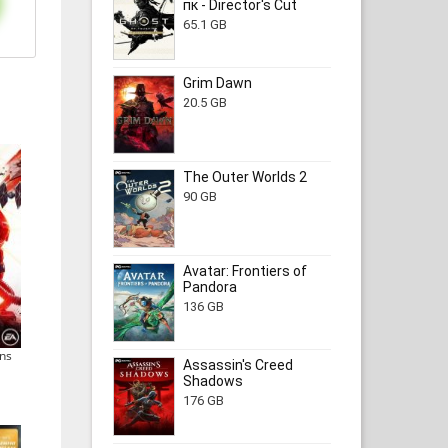
пк - Director's Cut
65.1 GB
Grim Dawn
20.5 GB
The Outer Worlds 2
90 GB
Avatar: Frontiers of
Pandora
136 GB
ns
Assassin's Creed
Shadows
176 GB