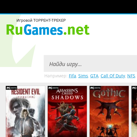
Например:
Fifa
,
Sims
,
GTA
,
Call Of Duty
,
NFS