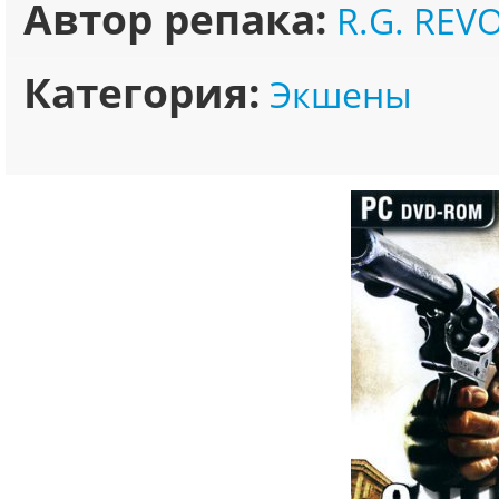
Автор репака:
R.G. REV
Категория:
Экшены