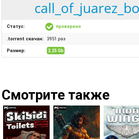
call_of_juarez_b
Статус:
проверено
.torrent скачан:
3951 раз
Размер:
2.25 Gb
Смотрите также