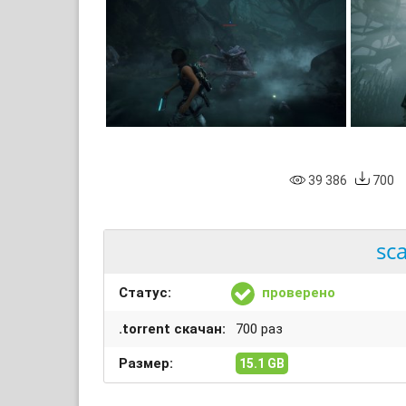
39 386
700
sc
Статус:
проверено
.torrent скачан:
700 раз
Размер:
15.1 GB