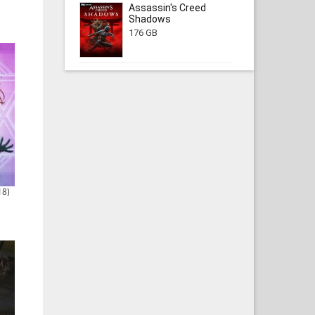
Assassin's Creed
Shadows
176 GB
18)