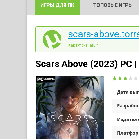
ИГРЫ ДЛЯ ПК
ТОПОВЫЕ ИГРЫ
scars-above.torr
Как тут скачать ?
Scars Above (2023) PC 
Дата вып
Разработ
Издатель
Платфо