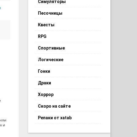
Симуляторы
р
Песочницы
Квесты
RPG
Спортивные
Логические
Гонки
Драки
Хоррор
е
Скоро на сайте
Репаки от xatab
тили
х и