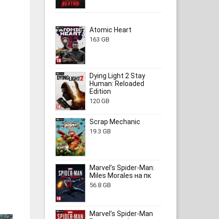
Atomic Heart
163 GB
Dying Light 2 Stay
Human: Reloaded
Edition
120 GB
Scrap Mechanic
19.3 GB
Marvel’s Spider-Man:
Miles Morales на пк
56.8 GB
Marvel’s Spider-Man