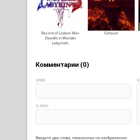
Record of Lodoss War-
Exhaust
Deedlit in Wonder
Labyrinth-
Комментарии (0)
ИМЯ
К
E-MAIL
Введите два слова, показанных на изображении: