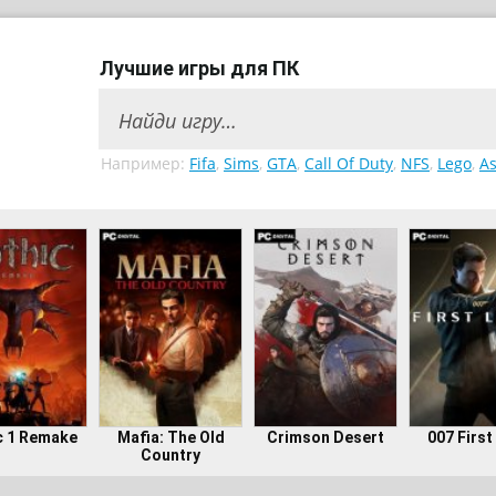
Лучшие игры для ПК
Например:
Fifa
,
Sims
,
GTA
,
Call Of Duty
,
NFS
,
Lego
,
As
c 1 Remake
Mafia: The Old
Crimson Desert
007 First
Country