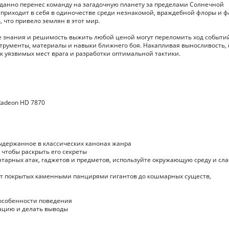
иданно перенес команду на загадочную планету за пределами Солнечной
на приходит в себя в одиночестве среди незнакомой, враждебной флоры и 
, что привело землян в этот мир.
 ее знания и решимость выжить любой ценой могут переломить ход событи
рументы, материалы и навыки ближнего боя. Накапливая выносливость,
иск уязвимых мест врага и разработки оптимальной тактики.
Radeon HD 7870
держанное в классических канонах жанра
чтобы раскрыть его секреты
тарных атак, гаджетов и предметов, используйте окружающую среду и сл
т покрытых каменными панцирями гигантов до кошмарных существ,
 особенности поведения
ацию и делать выводы