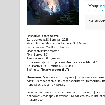
Жанр:
Игр
от третьег
Категори
Название:
Scars Above
Дата выхода: 28 февраля 2023
Жанр: Action (Shooter), Adventure, 3rd Person
Разработчик: Mad Head Games
Издатель: Prime Matter
Платформа: PC
Тип издания: Лицензия
Язык интерфейса:
Русский, Английский, Multi12
Язык озвучки: Английский, Multi4
Таблетка:
Присутствует (FLT)
Описание:
Scars Above — научно-фантастический экшн
сложных головоломок и исследование таинственной п
навеки остаться тайнами...
Гигантский, таинственный инопланетный артефакт вы
артефакт метаэдром и отправили для его изучения от
инженеров.