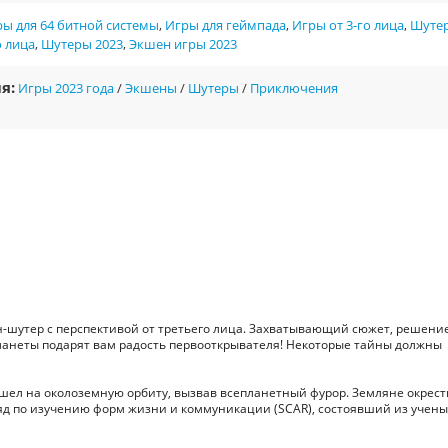
ы для 64 битной системы
,
Игры для геймпада
,
Игры от 3-го лица
,
Шуте
о лица
,
Шутеры 2023
,
Экшен игры 2023
я:
Игры 2023 года
/
Экшены
/
Шутеры
/
Приключения
-шутер с перспективой от третьего лица. Захватывающий сюжет, решени
ланеты подарят вам радость первооткрывателя! Некоторые тайны должны
шел на околоземную орбиту, вызвав всепланетный фурор. Земляне окрес
ряд по изучению форм жизни и коммуникации (SCAR), состоявший из учены