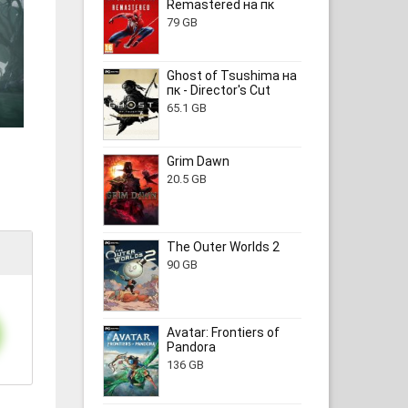
Remastered на пк
79 GB
Ghost of Tsushima на
пк - Director's Cut
65.1 GB
Grim Dawn
20.5 GB
The Outer Worlds 2
90 GB
Avatar: Frontiers of
Pandora
136 GB