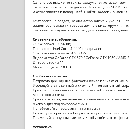
Однако все вышло не так, как задумано: метаэдр неож
системы. Вы играете за доктора Кейт Уорд из SCAR. О
и отправляется в поход, чтобы найти коллег и выяснить
Кейт вовсе не солдат, но она астронавтка и ученая —
вашем распоряжении всевозможные виды оружия, инст
сможете расходовать ее на бег, уклонение от атак, по
Системные требования:
ОС: Windows 10 (64-bit)
Процессор: Intel Core i5-4440 or equivalent
Оперативная память: 8 GB ОЗУ
Видеокарта: GeForce GTX 670 / GeForce GTX 1050 / AMD 
DirectX: Версии 11
Место на диске: 18 GB
Особенности игры:
Потрясающее научно-фантастическое приключение, вы
Исследуйте загадочный и сложный инопланетный мир, 
Сражайтесь тактически, используя комбинацию элемен
места противника
Сражайтесь с удивительными и опасными врагами — о
рыскающих под покровом тьмы
Приобретайте новые знания и навыки
Сканируйте врагов, чтобы узнать их уязвимые места и
Применяйте научные методы, чтобы собирать информ
Установка: