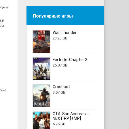
фауны
Популярные игры
й.В
 вы
War Thunder
23.23 GB
Fortnite: Chapter 2
26.07 GB
Crossout
абые
3.67 GB
GTA: San Andreas -
NEXT RP [+MP]
5.76 GB