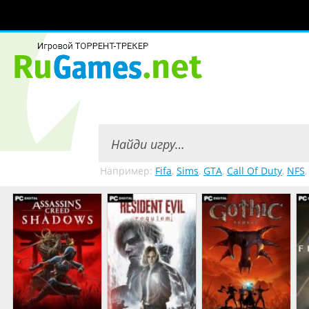
Например:
Fifa
,
Sims
,
GTA
,
Call Of Duty
,
NFS