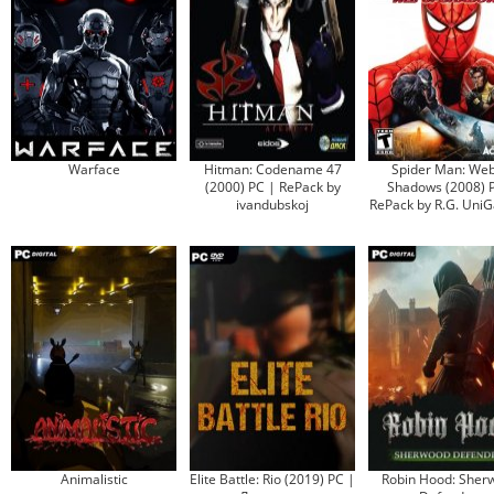
Warface
Hitman: Codename 47
Spider Man: Web
(2000) PC | RePack by
Shadows (2008) 
ivandubskoj
RePack by R.G. Uni
Animalistic
Elite Battle: Rio (2019) PC |
Robin Hood: Sher