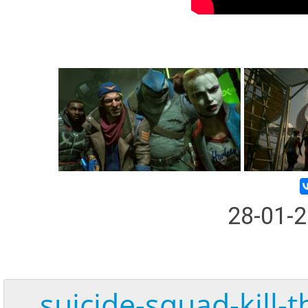
28-01-
suicide-squad-kill-t