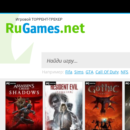
Например:
Fifa
,
Sims
,
GTA
,
Call Of Duty
,
NFS