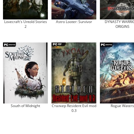
Lovecraft's Untold Stories
Astro Looter: Survivor
DYNASTY WARRIO
2
ORIGINS
South of Midnight
Сталкер Resident Evil mod
Rogue Waters
0.3