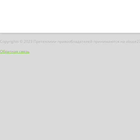
Copyrights © 2023 Претензиии правообладателей принимаются на abuse2
Обратная связь