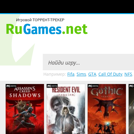
Например:
Fifa
,
Sims
,
GTA
,
Call Of Duty
,
NFS