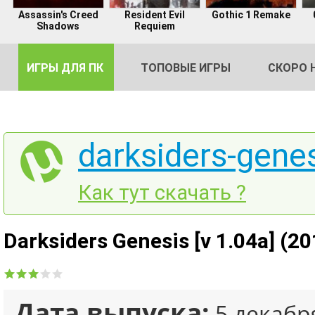
Assassin's Creed
Resident Evil
Gothic 1 Remake
Shadows
Requiem
ИГРЫ ДЛЯ ПК
ТОПОВЫЕ ИГРЫ
СКОРО 
darksiders-genes
DE
Как тут скачать ?
2
Darksiders Genesis [v 1.04a] (20
Дата выпуска:
5 декабр