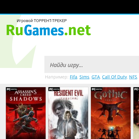
Например:
Fifa
,
Sims
,
GTA
,
Call Of Duty
,
NFS