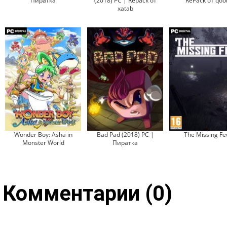
Пиратка
(2018) PC | Repack от
RePack от qoo
xatab
Wonder Boy: Asha in
Bad Pad (2018) PC |
The Missing F
Monster World
Пиратка
Комментарии (0)