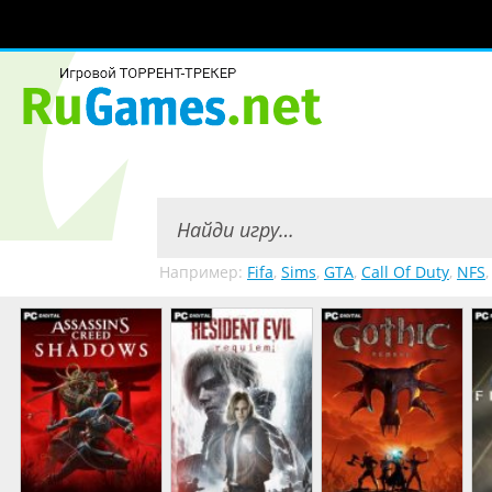
Например:
Fifa
,
Sims
,
GTA
,
Call Of Duty
,
NFS