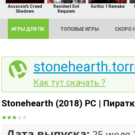
Assassin's Creed
Resident Evil
Gothic 1 Remake
Shadows
Requiem
ИГРЫ ДЛЯ ПК
ТОПОВЫЕ ИГРЫ
СКОРО 
stonehearth.torr
DE
Как тут скачать ?
2
Stonehearth (2018) PC | Пират
Дата выпуска:
25 июля 