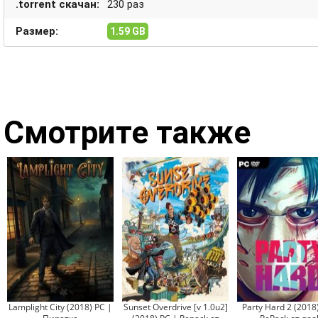
.torrent скачан:
230 раз
Размер:
1.59 GB
Смотрите также
Lamplight City (2018) PC |
Sunset Overdrive [v 1.0u2]
Party Hard 2 (2018