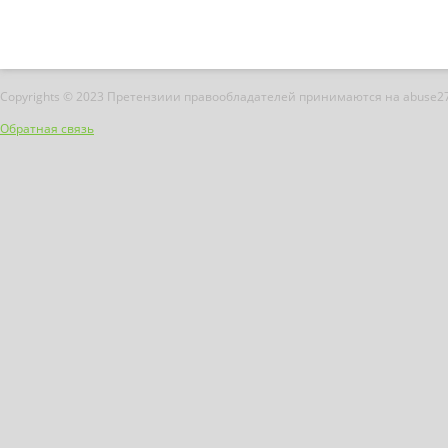
Copyrights © 2023 Претензиии правообладателей принимаются на abuse2
Обратная связь