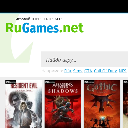
Например:
Fifa
,
Sims
,
GTA
,
Call Of Duty
,
NFS