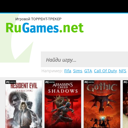
Например:
Fifa
,
Sims
,
GTA
,
Call Of Duty
,
NFS