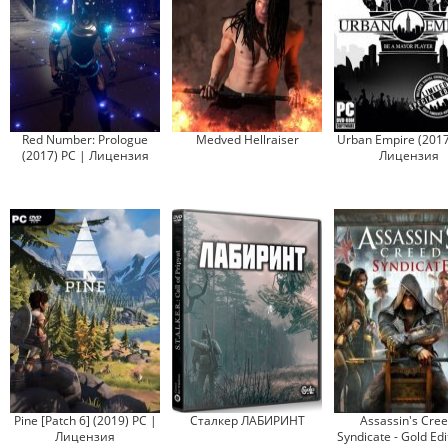
Red Number: Prologue
Medved Hellraiser
Urban Empire (2017
(2017) PC | Лицензия
Лицензия
Pine [Patch 6] (2019) PC |
Сталкер ЛАБИРИНТ
Assassin's Cree
Лицензия
Syndicate - Gold Edi