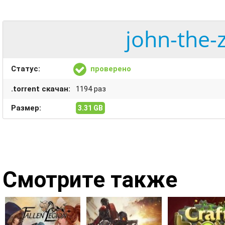
john-the-
Статус:
проверено
.torrent скачан:
1194 раз
Размер:
3.31 GB
Смотрите также