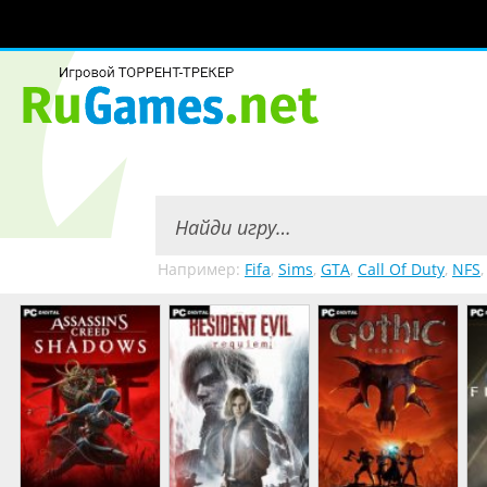
Например:
Fifa
,
Sims
,
GTA
,
Call Of Duty
,
NFS