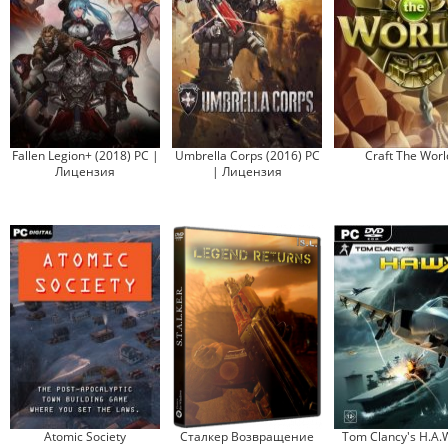
Fallen Legion+ (2018) PC |
Umbrella Corps (2016) PC
Craft The Worl
Лицензия
| Лицензия
Atomic Society
Сталкер Возвращение
Tom Clancy's H.A.W