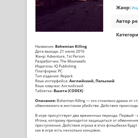
Жанр:
Ин
Автор ре
Категори
Название:
Bohemian Killing
Дата выхода: 21 июля 2016
Жанр: Adventure, 1st Person
Разработчик: The Moonwalls
Издатель: IQ Publishing
Платформа: PC
Тип издания: Repack
Язык интерфейса:
Английский, Польский
Язык озвучки: Английский
Таблетка:
Вшита (CODEX)
Описание:
Bohemian Killing — это стимпанк-драма от 
обвиняемого в жестоком убийстве. Действие происходи
В игре присутствует два временных периода. Первый -
Итона, которому приходится защищаться от обвинения
преступления. Действия игрока в этих флэшбеках будут 
как в игре есть несколько концовок.