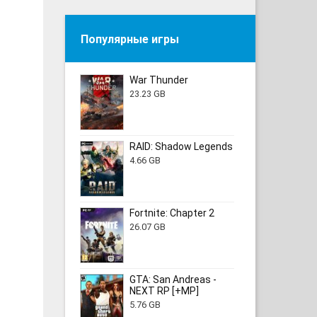
Популярные игры
War Thunder
23.23 GB
RAID: Shadow Legends
4.66 GB
Fortnite: Chapter 2
26.07 GB
GTA: San Andreas -
NEXT RP [+MP]
5.76 GB