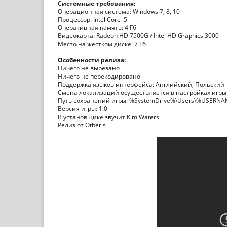
Системные требования:
Операционная система: Windows 7, 8, 10
Процессор: Intel Core i5
Оперативная память: 4 Гб
Видеокарта: Radeon HD 7500G / Intel HD Graphics 3000
Место на жестком диске: 7 Гб
Особенности релиза:
Ничего не вырезано
Ничего не перекодировано
Поддержка языков интерфейса: Английский, Польский
Смена локализаций осуществляется в настройках игры
Путь сохранений игры: %SystemDrive%\Users\%USERN
Версия игры: 1.0
В установщике звучит Kim Waters
Релиз от Other s