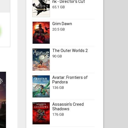
пк - Director's Cut
65.1 GB
Grim Dawn
20.5 GB
The Outer Worlds 2
90 GB
Avatar: Frontiers of
Pandora
136 GB
Assassin's Creed
Shadows
176 GB