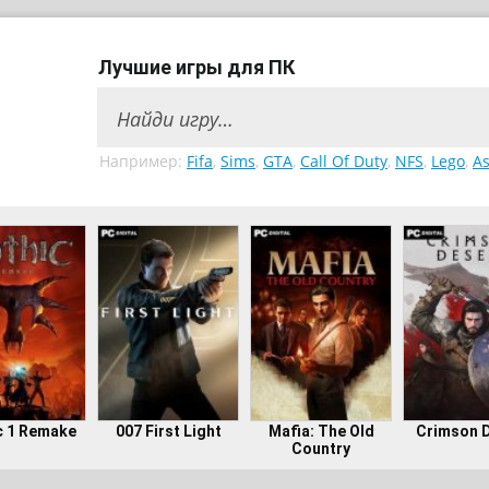
Лучшие игры для ПК
Например:
Fifa
,
Sims
,
GTA
,
Call Of Duty
,
NFS
,
Lego
,
As
c 1 Remake
007 First Light
Mafia: The Old
Crimson 
Country