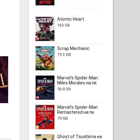
Atomic Heart
163 GB
Scrap Mechanic
19.3 GB
Marvel’s Spider-Man:
Miles Morales на пк
56.8 GB
Marvel’s Spider-Man
Remastered на пк
79 GB
Ghost of Tsushima на