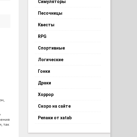
Симуляторы
Песочницы
Квесты
RPG
Спортивные
Логические
Гонки
Драки
Хоррор
он,
Скоро на сайте
у
Репаки от xatab
шения
, так