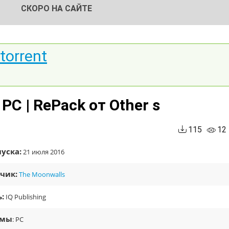
СКОРО НА САЙТЕ
torrent
 PC | RePack от Other s
115
12
уска:
21 июля 2016
чик:
The Moonwalls
:
IQ Publishing
рмы
: PC