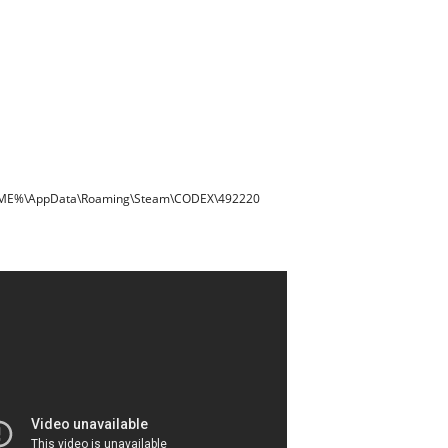
AME%\AppData\Roaming\Steam\CODEX\492220