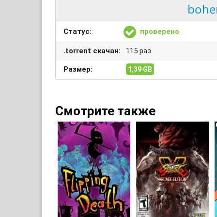
bohem
Статус:
проверено
.torrent скачан:
115 раз
Размер:
1,39 GB
Смотрите также