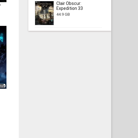
Clair Obscur:
b
Expedition 33
44.9 GB