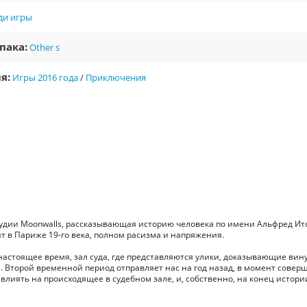
ди игры
пака:
Other s
я:
Игры 2016 года
/
Приключения
студии Moonwalls, рассказывающая историю человека по имени Альфред Ит
т в Париже 19-го века, полном расизма и напряжения.
 настоящее время, зал суда, где представляются улики, доказывающие вин
. Второй временной период отправляет нас на год назад, в момент совер
влиять на происходящее в судебном зале, и, собственно, на конец истории