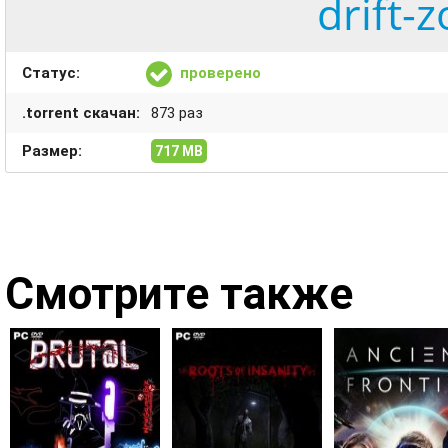
drift-
Статус:
проверено
.torrent скачан:
873 раз
Размер:
717 MB
Смотрите также