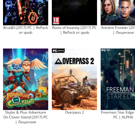
Brut@l (2017) PC | RePack
Roots of Insanity (2017) PC
Ancient Frontier (2
от qoob
| RePack от qoob
| Лицензия
Skylar & Plux: Adventure
Overpass 2
Freeman: Star Edge 
On Clover Island (2017) PC
PC | ALPHA
| Лицензия