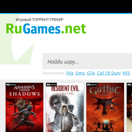
Например:
Fifa
,
Sims
,
GTA
,
Call Of Duty
,
NFS