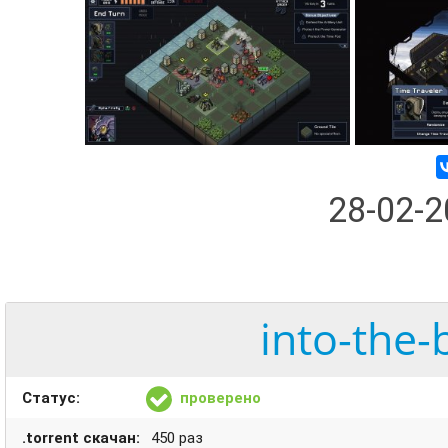
28-02-
into-the-
Статус:
проверено
.torrent скачан:
450 раз