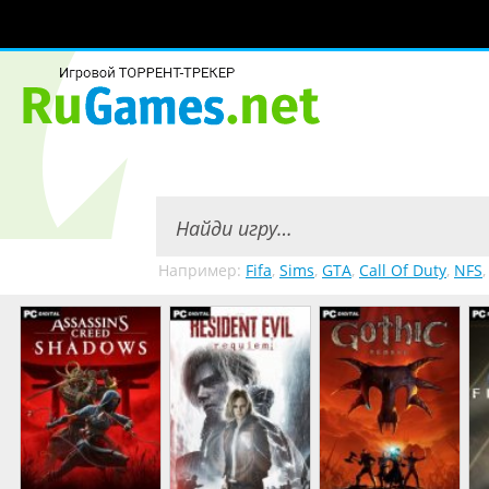
Например:
Fifa
,
Sims
,
GTA
,
Call Of Duty
,
NFS