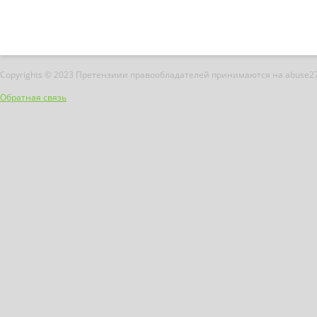
Copyrights © 2023 Претензиии правообладателей принимаются на abuse2
Обратная связь