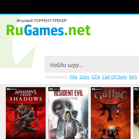
Например:
Fifa
,
Sims
,
GTA
,
Call Of Duty
,
NFS