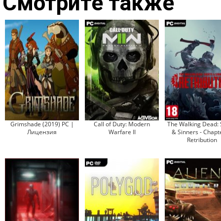
Смотрите также
Grimshade (2019) PC |
Call of Duty: Modern
The Walking Dead: 
Лицензия
Warfare II
& Sinners - Chapte
Retribution