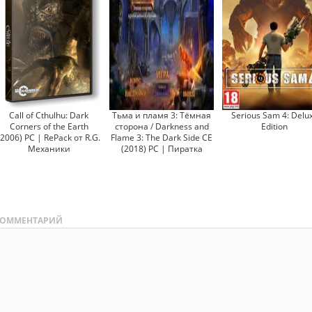
Call of Cthulhu: Dark
Тьма и пламя 3: Тёмная
Serious Sam 4: Delu
Corners of the Earth
сторона / Darkness and
Edition
(2006) PC | RePack от R.G.
Flame 3: The Dark Side CE
Механики
(2018) PC | Пиратка
ОММЕНТАРИЙ