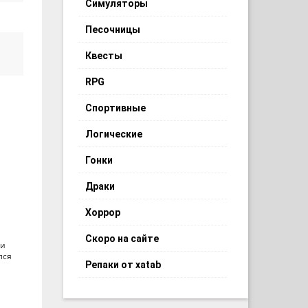
Симуляторы
Песочницы
Квесты
RPG
Спортивные
Логические
Гонки
Драки
Хоррор
Скоро на сайте
 и
лся
Репаки от xatab