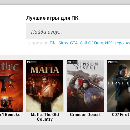
Лучшие игры для ПК
Например:
Fifa
,
Sims
,
GTA
,
Call Of Duty
,
NFS
,
Lego
,
As
c 1 Remake
Mafia: The Old
Crimson Desert
007 First
Country