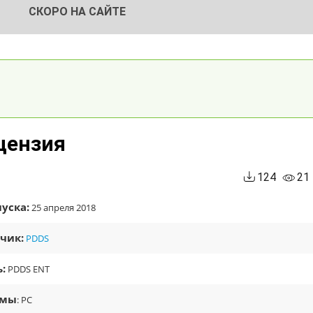
СКОРО НА САЙТЕ
ицензия
124
21
уска:
25 апреля 2018
чик:
PDDS
:
PDDS ENT
рмы
: PC