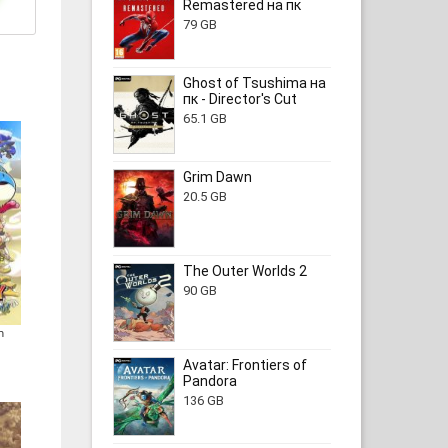
Remastered на пк
79 GB
Ghost of Tsushima на
пк - Director's Cut
65.1 GB
Grim Dawn
20.5 GB
The Outer Worlds 2
90 GB
n
Avatar: Frontiers of
Pandora
136 GB