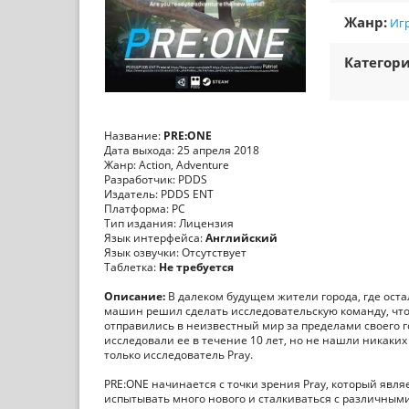
Жанр:
Иг
Категори
Название:
PRE:ONE
Дата выхода: 25 апреля 2018
Жанр: Action, Adventure
Разработчик: PDDS
Издатель: PDDS ENT
Платформа: PC
Тип издания: Лицензия
Язык интерфейса:
Английский
Язык озвучки: Отсутствует
Таблетка:
Не требуется
Описание:
В далеком будущем жители города, где оста
машин решил сделать исследовательскую команду, что
отправились в неизвестный мир за пределами своего 
исследовали ее в течение 10 лет, но не нашли никаких
только исследователь Pray.
PRE:ONE начинается с точки зрения Pray, который явля
испытывать много нового и сталкиваться с различными