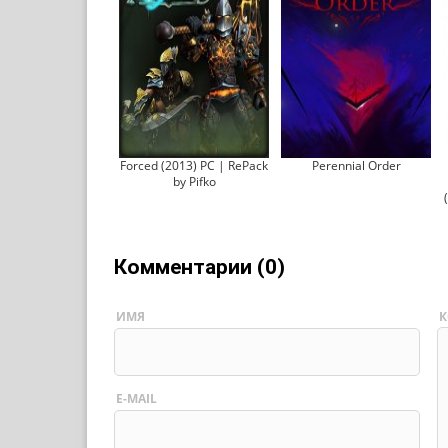
Forced (2013) PC | RePack
Perennial Order
by Pifko
Комментарии (0)
ИМЯ
К
E-MAIL