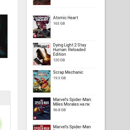
Atomic Heart
163 GB
Dying Light 2 Stay
Human: Reloaded
Edition
120 GB
Scrap Mechanic
19.3 GB
Marvel’s Spider-Man:
Miles Morales на пк
56.8 GB
Marvel’s Spider-Man