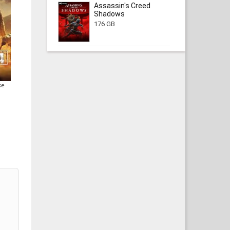
Assassin's Creed
Shadows
176 GB
xe