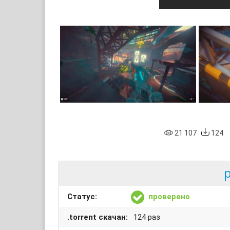
21 107
124
p
Статус:
проверено
.torrent скачан:
124 раз