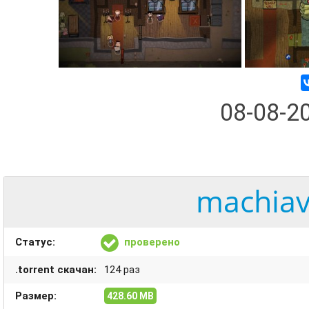
08-08-2
machiavi
Статус:
проверено
.torrent скачан:
124 раз
Размер:
428.60 MB