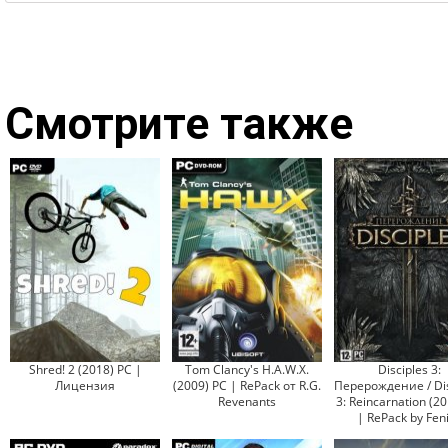
Смотрите также
Shred! 2 (2018) PC |
Tom Clancy's H.A.W.X.
Disciples 3:
Лицензия
(2009) PC | RePack от R.G.
Перерождение / Dis
Revenants
3: Reincarnation (2
| RePack by Fen