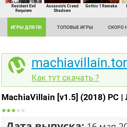
Resident Evil
Assassin's Creed
Gothic 1 Remake
Requiem
Shadows
ИГРЫ ДЛЯ ПК
ТОПОВЫЕ ИГРЫ
СКОРО 
machiavillain.to
DE
Как тут скачать ?
2
MachiaVillain [v1.5] (2018) PC 
Дата выпуска:
16 мая 2