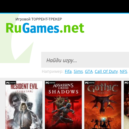
Например:
Fifa
,
Sims
,
GTA
,
Call Of Duty
,
NFS