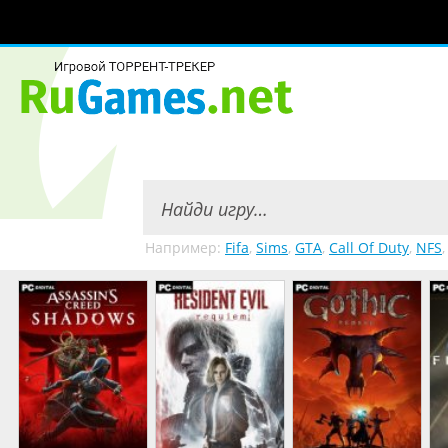
Например:
Fifa
,
Sims
,
GTA
,
Call Of Duty
,
NFS