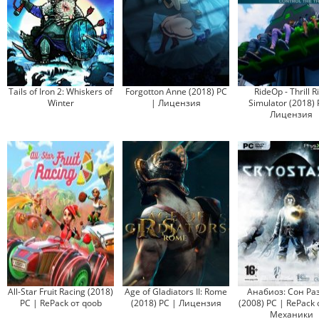
Tails of Iron 2: Whiskers of
Forgotton Anne (2018) PC
RideOp - Thrill R
Winter
| Лицензия
Simulator (2018) 
Лицензия
All-Star Fruit Racing (2018)
Age of Gladiators II: Rome
Анабиоз: Сон Ра
PC | RePack от qoob
(2018) PC | Лицензия
(2008) PC | RePack 
Механики