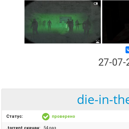
27-07
die-in-th
Статус:
проверено
.torrent скачан:
54 раз