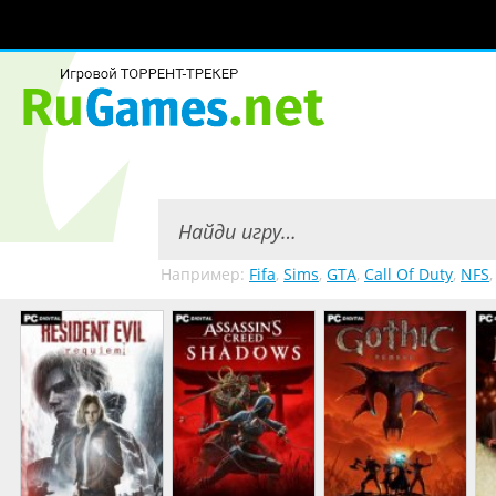
Например:
Fifa
,
Sims
,
GTA
,
Call Of Duty
,
NFS