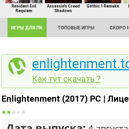
Resident Evil
Assassin's Creed
Gothic 1 Remake
Requiem
Shadows
ИГРЫ ДЛЯ ПК
ТОПОВЫЕ ИГРЫ
СКОРО 
enlightenment.t
DE
Как тут скачать ?
2
Enlightenment (2017) PC | Лиц
Дата выпуска:
4 августа