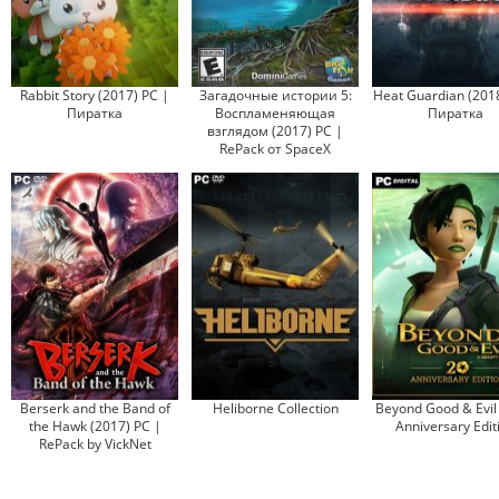
Rabbit Story (2017) PC |
Загадочные истории 5:
Heat Guardian (2018
Пиратка
Воспламеняющая
Пиратка
взглядом (2017) PC |
RePack от SpaceX
Berserk and the Band of
Heliborne Collection
Beyond Good & Evil 
the Hawk (2017) PC |
Anniversary Edit
RePack by VickNet