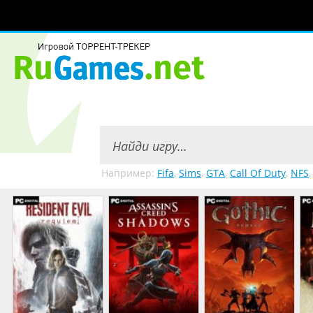
Например:
Fifa
,
Sims
,
GTA
,
Call Of Duty
,
NFS