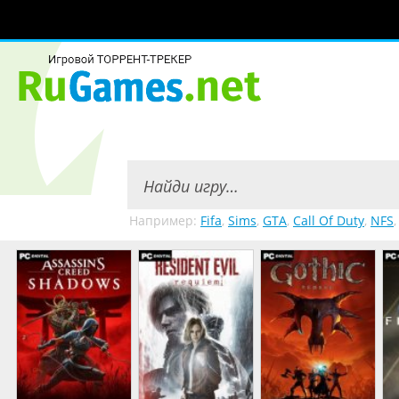
Например:
Fifa
,
Sims
,
GTA
,
Call Of Duty
,
NFS