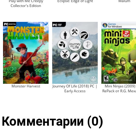
Play with Me Creepy
Eclipse: Edge of Light
Malum
Collector's Edition
Monster Harvest
Journey Of Life (2018) PC |
Mini Ninjas (2009)
Early Access
RePack от R.G. Ме
Комментарии (0)