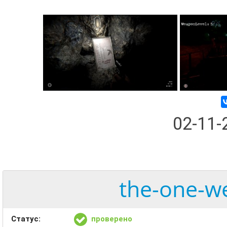
02-11
the-one-w
Статус:
проверено