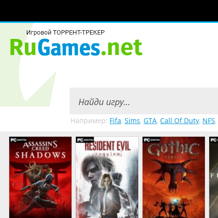
Например:
Fifa
,
Sims
,
GTA
,
Call Of Duty
,
NFS