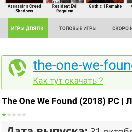
Assassin's Creed
Resident Evil
Gothic 1 Remake
Shadows
Requiem
ИГРЫ ДЛЯ ПК
ТОПОВЫЕ ИГРЫ
СКОРО 
the-one-we-foun
DE
Как тут скачать ?
2
The One We Found (2018) PC | 
Дата выпуска:
31 октяб