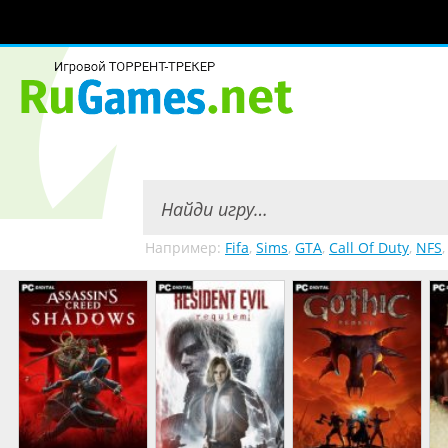
Например:
Fifa
,
Sims
,
GTA
,
Call Of Duty
,
NFS