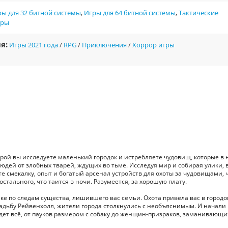
ы для 32 битной системы
,
Игры для 64 битной системы
,
Тактические
гры
я:
Игры 2021 года
/
RPG
/
Приключения
/
Хоррор игры
орой вы исследуете маленький городок и истребляете чудовищ, которые в 
юдей от злобных тварей, ждущих во тьме. Исследуя мир и собирая улики, 
уйте смекалку, опыт и богатый арсенал устройств для охоты за чудовищами, 
стального, что таится в ночи. Разумеется, за хорошую плату.
нке по следам существа, лишившего вас семьи. Охота привела вас в городо
усадьбу Рейвенхолл, жители города столкнулись с необъяснимым. И начали
ждет всё, от пауков размером с собаку до женщин-призраков, заманивающи