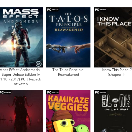
Mass Effect: Andromeda -
The Talos Principle:
I Know This Place..?
Super Deluxe Edition [v
Reawakened
(chapter I)
1.10] (2017) PC | Repack
от xatab