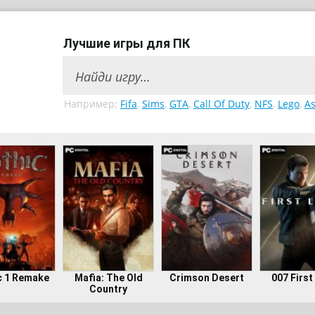
Лучшие игры для ПК
Например:
Fifa
,
Sims
,
GTA
,
Call Of Duty
,
NFS
,
Lego
,
As
c 1 Remake
Mafia: The Old
Crimson Desert
007 First
Country