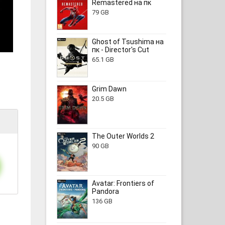
Remastered на пк
79 GB
Ghost of Tsushima на
пк - Director's Cut
65.1 GB
Grim Dawn
20.5 GB
The Outer Worlds 2
90 GB
Avatar: Frontiers of
Pandora
136 GB