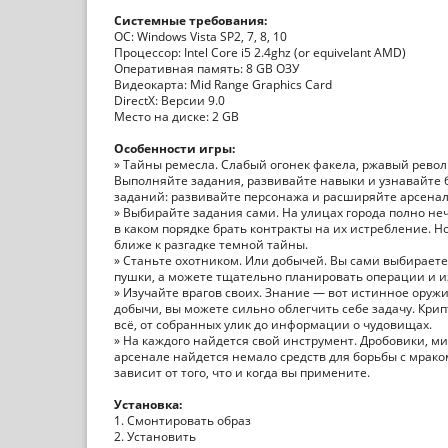
Системные требования:
ОС: Windows Vista SP2, 7, 8, 10
Процессор: Intel Core i5 2.4ghz (or equivelant AMD)
Оперативная память: 8 GB ОЗУ
Видеокарта: Mid Range Graphics Card
DirectX: Версии 9.0
Место на диске: 2 GB
Особенности игры:
» Тайны ремесла. Слабый огонек факела, ржавый револьв
Выполняйте задания, развивайте навыки и узнавайте 
заданий: развивайте персонажа и расширяйте арсенал
» Выбирайте задания сами. На улицах города полно неч
в каком порядке брать контракты на их истребление. 
ближе к разгадке темной тайны.
» Станьте охотником. Или добычей. Вы сами выбираете 
пушки, а можете тщательно планировать операции и из
» Изучайте врагов своих. Знание — вот истинное оружи
добычи, вы можете сильно облегчить себе задачу. Кри
всё, от собранных улик до информации о чудовищах.
» На каждого найдется свой инструмент. Дробовики, 
арсенале найдется немало средств для борьбы с мрак
зависит от того, что и когда вы примените.
Установка:
1. Смонтировать образ
2. Установить