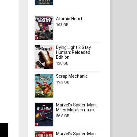
Atomic Heart
163 GB
Dying Light 2 Stay
Human: Reloaded
Edition
120 GB
Scrap Mechanic
19.3 GB
Marvel’s Spider-Man:
Miles Morales на пк
56.8 GB
Marvel’s Spider-Man