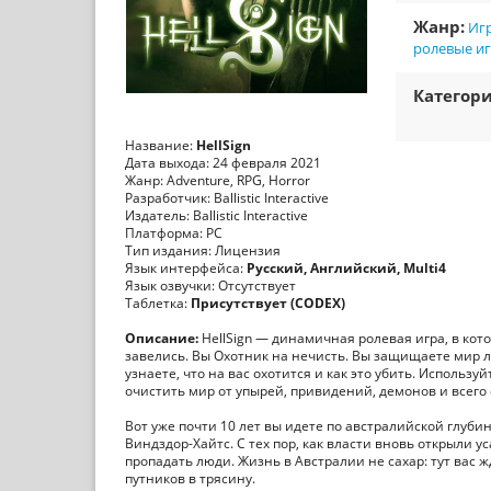
Жанр:
Игр
ролевые и
Категори
Название:
HellSign
Дата выхода: 24 февраля 2021
Жанр: Adventure, RPG, Horror
Разработчик: Ballistic Interactive
Издатель: Ballistic Interactive
Платформа: PC
Тип издания: Лицензия
Язык интерфейса:
Русский, Английский, Multi4
Язык озвучки: Отсутствует
Таблетка:
Присутствует (CODEX)
Описание:
HellSign — динамичная ролевая игра, в кот
завелись. Вы Охотник на нечисть. Вы защищаете мир л
узнаете, что на вас охотится и как это убить. Использ
очистить мир от упырей, привидений, демонов и всего о
Вот уже почти 10 лет вы идете по австралийской глуби
Виндздор-Хайтс. С тех пор, как власти вновь открыли 
пропадать люди. Жизнь в Австралии не сахар: тут вас 
путников в трясину.