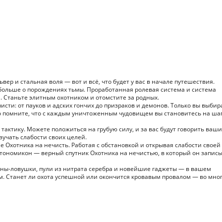
ер и стальная воля — вот и всё, что будет у вас в начале путешествия.
больше о порождениях тьмы. Проработанная ролевая система и система
. Станьте элитным охотником и отомстите за родных.
исти: от пауков и адских гончих до призраков и демонов. Только вы выбир
Но помните, что с каждым уничтоженным чудовищем вы становитесь на ша
тактику. Можете положиться на грубую силу, и за вас будут говорить ваши
учать слабости своих целей.
е Охотника на нечисть. Работая с обстановкой и открывая слабости своей
птономикон — верный спутник Охотника на нечистью, в который он запис
мины-ловушки, пули из нитрата серебра и новейшие гаджеты — в вашем
ом. Станет ли охота успешной или окончится кровавым провалом — во мно