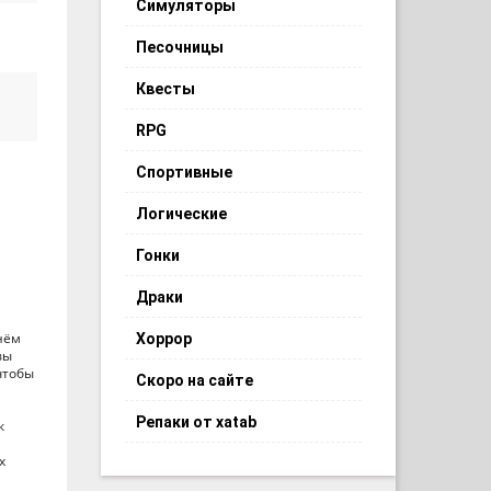
Симуляторы
Песочницы
Квесты
RPG
Спортивные
Логические
Гонки
Драки
нём
Хоррор
вы
чтобы
Скоро на сайте
Репаки от xatab
к
х