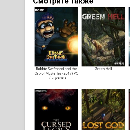
Смотрите также
Robbie Swifthand and the
Green Hell
Orb of Mysteries (2017) PC
| Лицензия