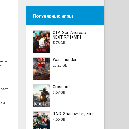
Популярные игры
GTA: San Andreas -
NEXT RP [+MP]
5.76 GB
War Thunder
аете,
23.23 GB
г
Crossout
ывает
3.67 GB
гом
RAID: Shadow Legends
4.66 GB