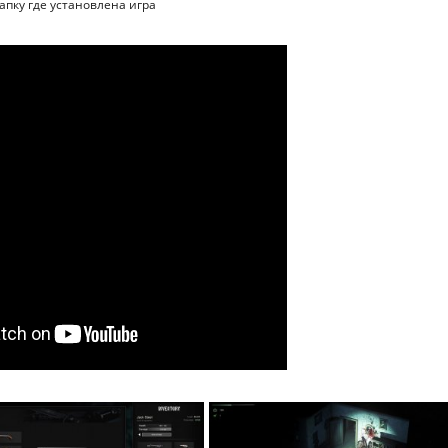
папку где установлена игра