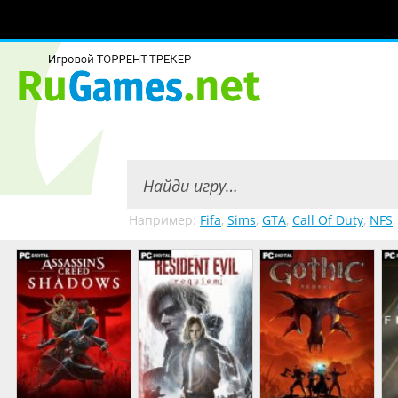
Например:
Fifa
,
Sims
,
GTA
,
Call Of Duty
,
NFS