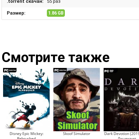
.torrent скачан:
55 раз
Размер:
1.86 GB
Смотрите также
Disney Epic Mickey:
Skoof Simulator
Dark Devotion (2019
Rebrushed
Лицензия