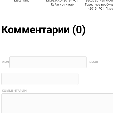
Metal Unit
MORDHAU (2019) PC |
Бессмертная любо
RePack от xatab
Горестное пробуж
(2019) PC | Пир
Комментарии (0)
ИМЯ
E-MAIL
КОММЕНТАРИЙ