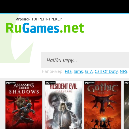
Например:
Fifa
,
Sims
,
GTA
,
Call Of Duty
,
NFS