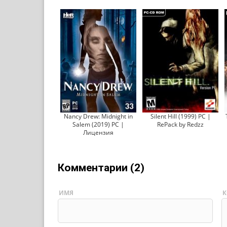
Nancy Drew: Midnight in
Silent Hill (1999) PC |
Salem (2019) PC |
RePack by Redzz
Лицензия
Комментарии (2)
ИМЯ
К