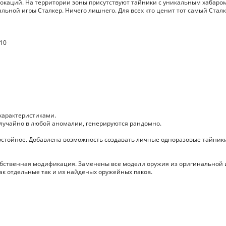
локаций. На территории зоны присутствуют тайники с уникальным хабаром
ьной игры Сталкер. Ничего лишнего. Для всех кто ценит тот самый Стал
 10
характеристиками.
лучайно в любой аномалии, генерируются рандомно.
достойное. Добавлена возможность создавать личные одноразовые тайники
обственная модификация. Заменены все модели оружия из оригинальной 
ак отдельные так и из найденых оружейных паков.