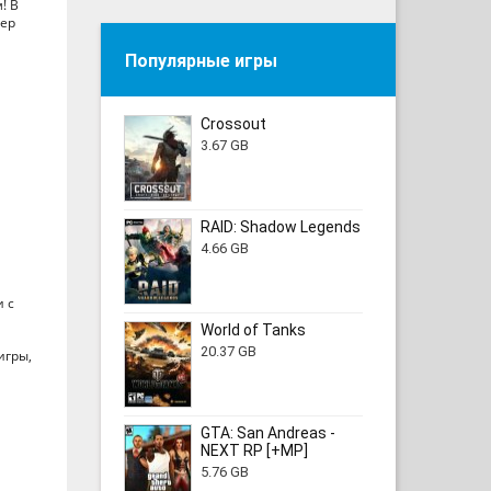
! В
кер
Популярные игры
Crossout
3.67 GB
RAID: Shadow Legends
4.66 GB
 с
World of Tanks
20.37 GB
игры,
GTA: San Andreas -
NEXT RP [+MP]
5.76 GB