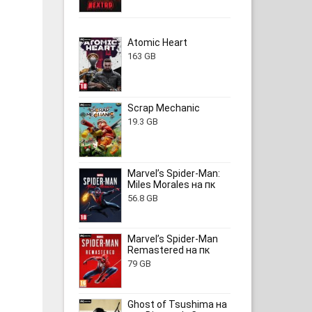
Atomic Heart
163 GB
Scrap Mechanic
19.3 GB
Marvel’s Spider-Man:
Miles Morales на пк
56.8 GB
Marvel’s Spider-Man
Remastered на пк
79 GB
Ghost of Tsushima на