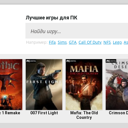
Лучшие игры для ПК
Например:
Fifa
,
Sims
,
GTA
,
Call Of Duty
,
NFS
,
Lego
,
As
c 1 Remake
007 First Light
Mafia: The Old
Crimson 
Country