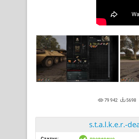
79 942
5698
s.t.a.l.k.e.r.-
Статус:
проверено