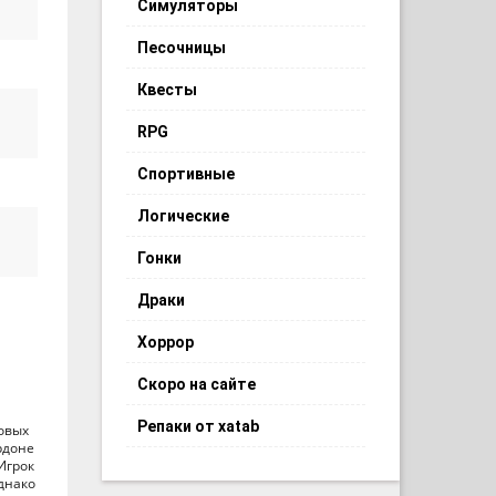
Симуляторы
Песочницы
Квесты
RPG
Спортивные
Логические
Гонки
Драки
Хоррор
Скоро на сайте
Репаки от xatab
овых
рдоне
Игрок
днако