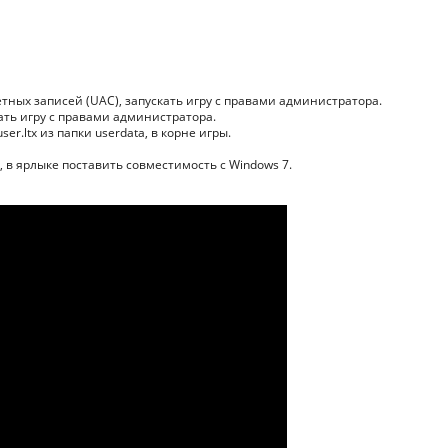
тных записей (UAC), запускать игру с правами администратора.
кать игру с правами администратора.
er.ltx из папки userdata, в корне игры.
, в ярлыке поставить совместимость с Windows 7.