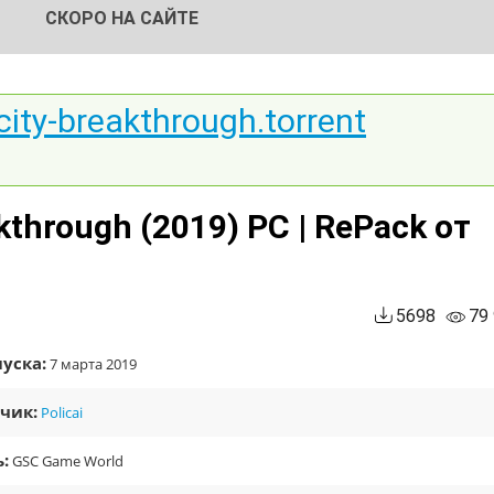
СКОРО НА САЙТЕ
d-city-breakthrough.torrent
kthrough (2019) PC | RePack от
5698
79
уска:
7 марта 2019
чик:
Policai
:
GSC Game World