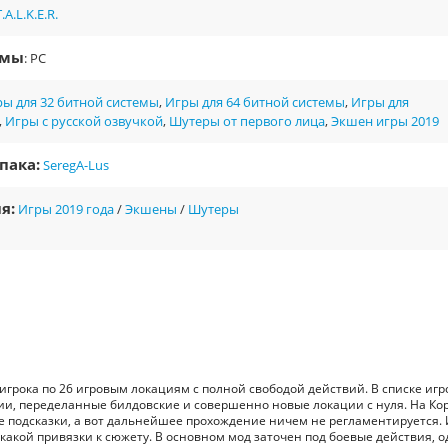
T.A.L.K.E.R.
рмы
: PC
ы для 32 битной системы
,
Игры для 64 битной системы
,
Игры для
,
Игры с русской озвучкой
,
Шутеры от первого лица
,
Экшен игры 2019
пака:
SeregA-Lus
я:
Игры 2019 года
/
Экшены
/
Шутеры
грока по 26 игровым локациям с полной свободой действий. В списке игр
ии, переделанные билдовские и совершенно новые локации с нуля. На Ко
е подсказки, а вот дальнейшее прохождение ничем не регламентируется. 
какой привязки к сюжету. В основном мод заточен под боевые действия, о