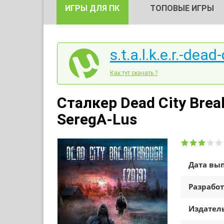
ИГРЫ ДЛЯ ПК
ТОПОВЫЕ ИГРЫ
s.t.a.l.k.e.r.-dea
Как тут скачать ?
Сталкер Dead City Brea
SeregA-Lus
Дата вып
Разработ
Издатель