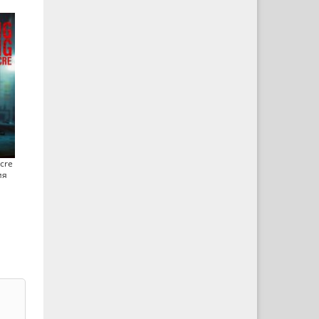
cre
ия