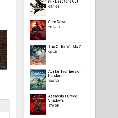
пк - Director's Cut
65.1 GB
Grim Dawn
20.5 GB
The Outer Worlds 2
90 GB
Avatar: Frontiers of
Pandora
136 GB
Assassin's Creed
Shadows
176 GB