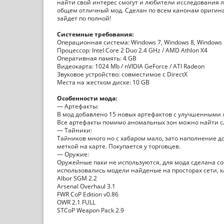
найти свой интерес смогут и любители исследования 
общем отличный мод. Сделан по всем канонам оригинал
зайдет по полной!
Системные требования:
Операционная система: Windows 7, Windows 8, Windows
Процессор: Intel Core 2 Duo 2.4 GHz / AMD Athlon X4
Оперативная память: 4 GB
Видеокарта: 1024 Mb / nVIDIA GeForce / ATI Radeon
Звуковое устройство: совместимое с DirectX
Места на жестком диске: 10 GB
Особенности мода:
— Артефакты:
В мод добавлено 15 новых артефактов с улучшенными 
Все артефакты помимо аномальных зон можно найти с
— Тайники:
Тайников много но с хабаром мало, зато наполнение 
меткой на карте. Покупается у торговцев.
— Оружие:
Оружейные паки не используются, для мода сделана с
использовались модели найденые на просторах сети, к
Albor SGM 2.2
Arsenal Overhaul 3.1
FWR CoP Edition v0.86
OWR 2.1 FULL
STCoP Weapon Pack 2.9