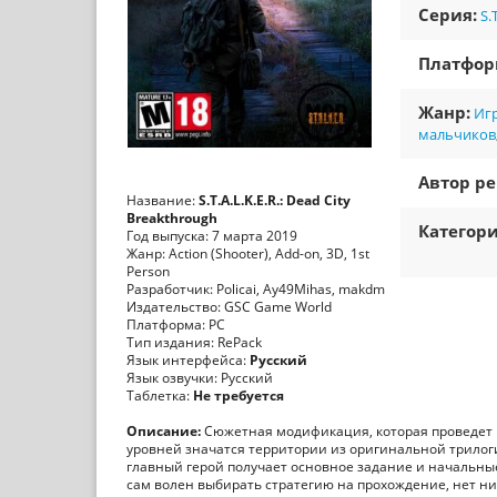
Серия:
S.
Платфо
Жанр:
Игр
мальчиков
Автор ре
Название:
S.T.A.L.K.E.R.: Dead City
Breakthrough
Категори
Год выпуска: 7 марта 2019
Жанр: Action (Shooter), Add-on, 3D, 1st
Person
Разработчик: Policai, Ay49Mihas, makdm
Издательство: GSC Game World
Платформа: PC
Тип издания: RePack
Язык интерфейса:
Русский
Язык озвучки: Русский
Таблетка:
Не требуется
Описание:
Сюжетная модификация, которая проведет и
уровней значатся территории из оригинальной трилог
главный герой получает основное задание и начальны
сам волен выбирать стратегию на прохождение, нет ни