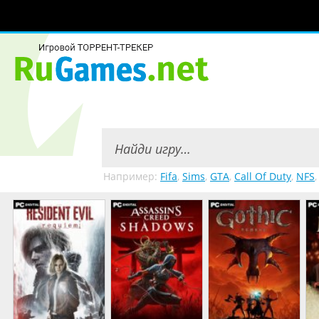
Например:
Fifa
,
Sims
,
GTA
,
Call Of Duty
,
NFS