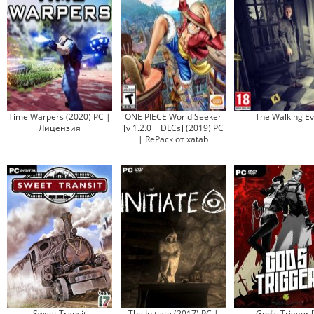
Time Warpers (2020) PC |
ONE PIECE World Seeker
The Walking Ev
Лицензия
[v 1.2.0 + DLCs] (2019) PC
| RePack от xatab
Sweet Transit
The Initiate (2017) PC |
God's Trigger [