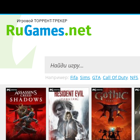
Например:
Fifa
,
Sims
,
GTA
,
Call Of Duty
,
NFS