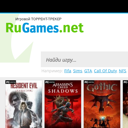
Например:
Fifa
,
Sims
,
GTA
,
Call Of Duty
,
NFS