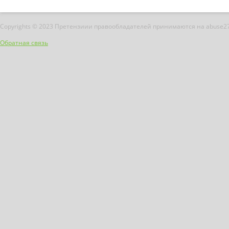
Copyrights © 2023 Претензиии правообладателей принимаются на abuse2
Обратная связь