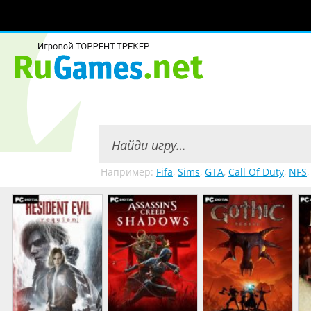
Например:
Fifa
,
Sims
,
GTA
,
Call Of Duty
,
NFS