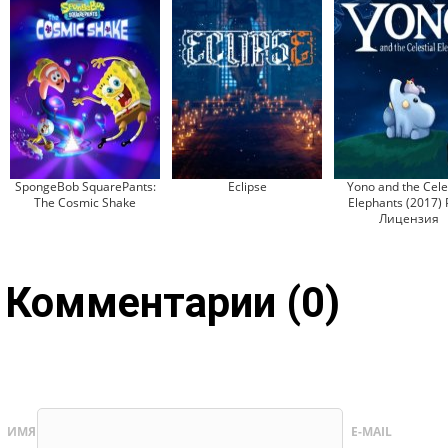
SpongeBob SquarePants:
Eclipse
Yono and the Cele
The Cosmic Shake
Elephants (2017) 
Лицензия
Комментарии (0)
ИМЯ
E-MAIL