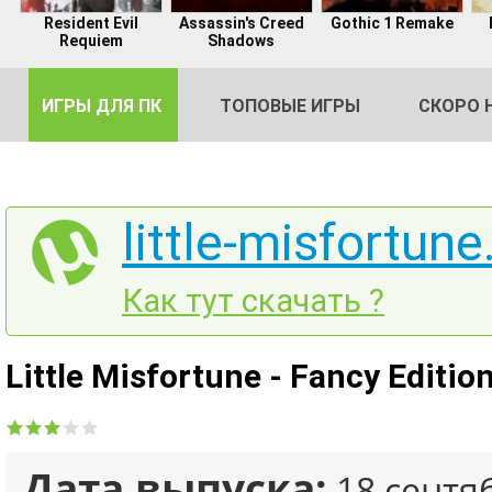
Resident Evil
Assassin's Creed
Gothic 1 Remake
Requiem
Shadows
ИГРЫ ДЛЯ ПК
ТОПОВЫЕ ИГРЫ
СКОРО 
little-misfortune
DE
Как тут скачать ?
2
Little Misfortune - Fancy Editi
Дата выпуска:
18 сентя