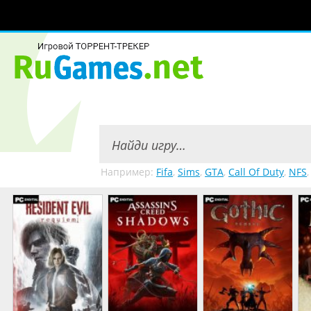
Например:
Fifa
,
Sims
,
GTA
,
Call Of Duty
,
NFS