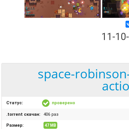
11-10
space-robinson
acti
Статус:
проверено
.torrent скачан:
406 раз
Размер:
47 MB