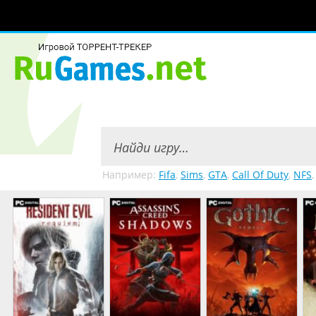
Например:
Fifa
,
Sims
,
GTA
,
Call Of Duty
,
NFS