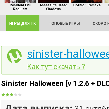
Resident Evil
Assassin's Creed
Gothic 1 Remake
Requiem
Shadows
ИГРЫ ДЛЯ ПК
ТОПОВЫЕ ИГРЫ
СКОРО 
sinister-hallowe
DE
Как тут скачать ?
2
Sinister Halloween [v 1.2.6 + D
Дата выпуска:
31 октяб