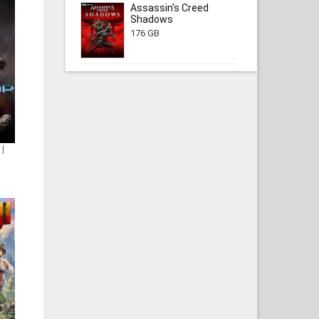
Assassin's Creed
Shadows
176 GB
 |