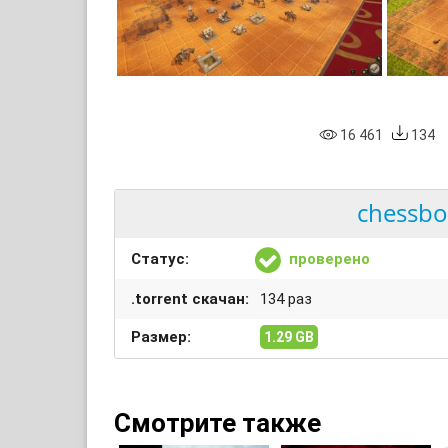
16 461
134
chessbo
Статус:
проверено
.torrent скачан:
134 раз
Размер:
1.29 GB
Смотрите также