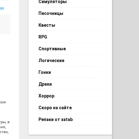
Симуляторы
да
Песочницы
Квесты
RPG
Спортивные
Логические
Гонки
Драки
Хоррор
роя
Скоро на сайте
Репаки от xatab
ры, в
ие,
ство,