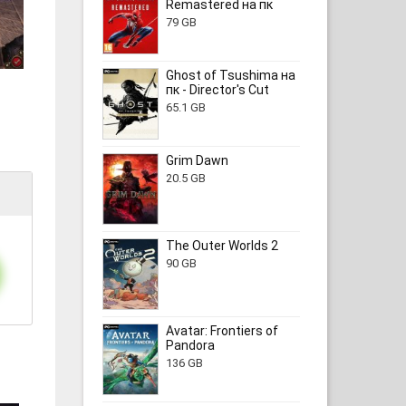
Remastered на пк
79 GB
Ghost of Tsushima на
пк - Director's Cut
65.1 GB
Grim Dawn
20.5 GB
The Outer Worlds 2
90 GB
Avatar: Frontiers of
Pandora
136 GB