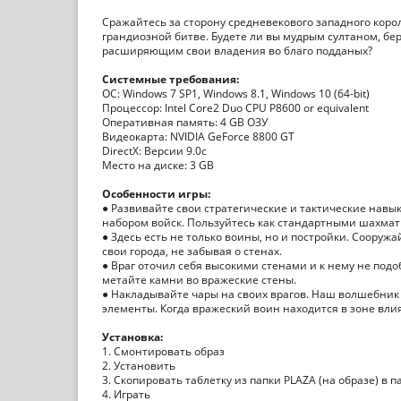
Сражайтесь за сторону средневекового западного коро
грандиозной битве. Будете ли вы мудрым султаном, бе
расширяющим свои владения во благо подданых?
Системные требования:
ОС: Windows 7 SP1, Windows 8.1, Windows 10 (64-bit)
Процессор: Intel Core2 Duo CPU P8600 or equivalent
Оперативная память: 4 GB ОЗУ
Видеокарта: NVIDIA GeForce 8800 GT
DirectX: Версии 9.0c
Место на диске: 3 GB
Особенности игры:
● Развивайте свои стратегические и тактические навы
набором войск. Пользуйтесь как стандартными шахмат
● Здесь есть не только воины, но и постройки. Соору
свои города, не забывая о стенах.
● Враг оточил себя высокими стенами и к нему не подо
метайте камни во вражеские стены.
● Накладывайте чары на своих врагов. Наш волшебни
элементы. Когда вражеский воин находится в зоне вли
Установка:
1. Смонтировать образ
2. Установить
3. Скопировать таблетку из папки PLAZA (на образе) в п
4. Играть