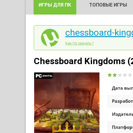
ИГРЫ ДЛЯ ПК
ТОПОВЫЕ ИГРЫ
chessboard-king
Как тут скачать ?
Chessboard Kingdoms (
Дата вып
Разработ
Издатель
Платфо