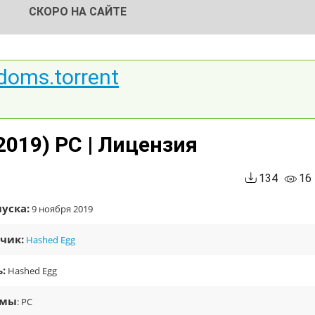
СКОРО НА САЙТЕ
doms.torrent
2019) PC | Лицензия
134
16
уска:
9 ноября 2019
чик:
Hashed Egg
:
Hashed Egg
рмы
: PC