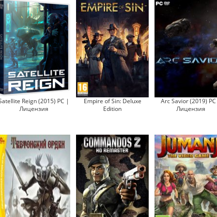
Satellite Reign (2015) PC |
Empire of Sin: Deluxe
Arc Savior (2019) PC
Лицензия
Edition
Лицензия