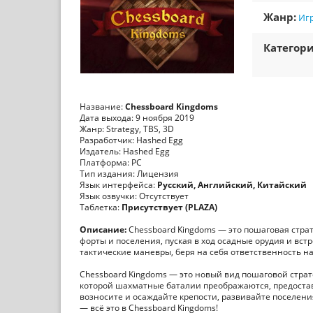
Жанр:
Игр
Категори
Название:
Chessboard Kingdoms
Дата выхода: 9 ноября 2019
Жанр: Strategy, TBS, 3D
Разработчик: Hashed Egg
Издатель: Hashed Egg
Платформа: PC
Тип издания: Лицензия
Язык интерфейса:
Русский, Английский, Китайский
Язык озвучки: Отсутствует
Таблетка:
Присутствует (PLAZA)
Описание:
Chessboard Kingdoms — это пошаговая стра
форты и поселения, пуская в ход осадные орудия и вст
тактические маневры, беря на себя ответственность н
Chessboard Kingdoms — это новый вид пошаговой стра
которой шахматные баталии преображаются, предоста
возносите и осаждайте крепости, развивайте поселени
— всё это в Chessboard Kingdoms!