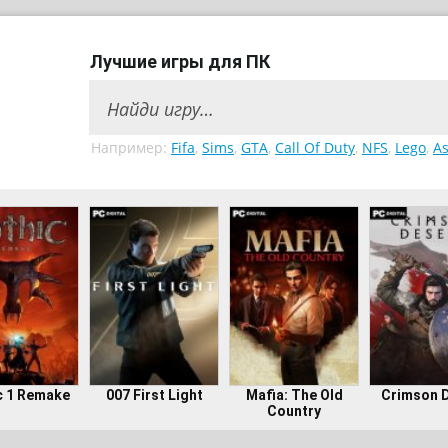
Лучшие игры для ПК
Например:
Fifa
,
Sims
,
GTA
,
Call Of Duty
,
NFS
,
Lego
,
As
c 1 Remake
007 First Light
Mafia: The Old
Crimson 
Country