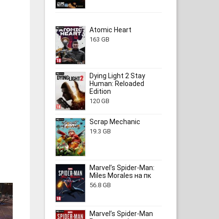
Atomic Heart
163 GB
Dying Light 2 Stay
Human: Reloaded
Edition
120 GB
Scrap Mechanic
19.3 GB
Marvel’s Spider-Man:
Miles Morales на пк
56.8 GB
Marvel’s Spider-Man