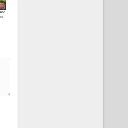
ame
ия