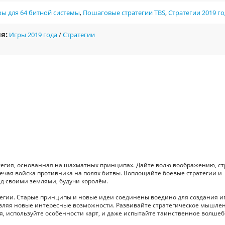
ы для 64 битной системы
,
Пошаговые стратегии TBS
,
Стратегии 2019 го
я:
Игры 2019 года
/
Стратегии
тегия, основанная на шахматных принципах. Дайте волю воображению, ст
речая войска противника на полях битвы. Воплощайте боевые стратегии и
ад своими землями, будучи королём.
тегии. Старые принципы и новые идеи соединены воедино для создания иг
вляя новые интересные возможности. Развивайте стратегическое мышлен
я, используйте особенности карт, и даже испытайте таинственное волшеб