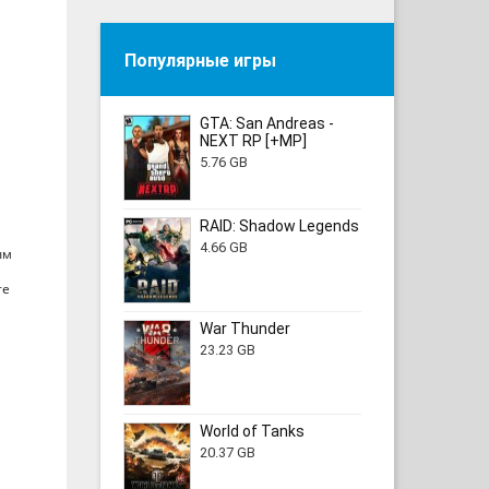
Популярные игры
GTA: San Andreas -
NEXT RP [+MP]
5.76 GB
RAID: Shadow Legends
4.66 GB
ым
те
War Thunder
23.23 GB
World of Tanks
20.37 GB