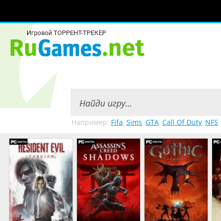
Например:
Fifa
,
Sims
,
GTA
,
Call Of Duty
,
NFS