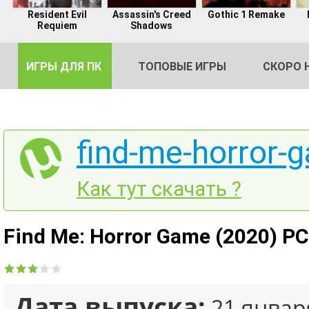
Resident Evil
Assassin's Creed
Gothic 1 Remake
Requiem
Shadows
ИГРЫ ДЛЯ ПК
ТОПОВЫЕ ИГРЫ
СКОРО 
find-me-horror-
DE
Как тут скачать ?
2
Find Me: Horror Game (2020) P
Дата выпуска:
21 январ