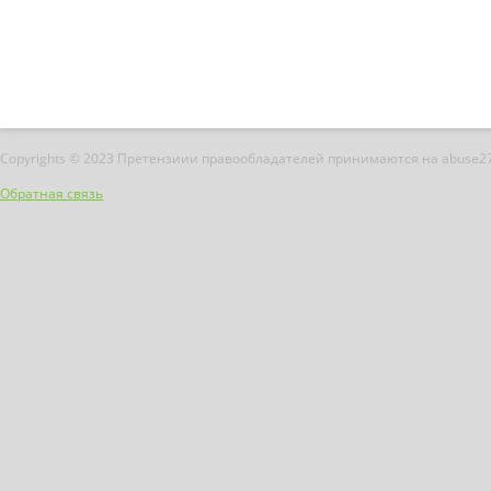
Copyrights © 2023 Претензиии правообладателей принимаются на abuse2
Обратная связь