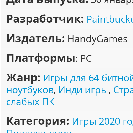
Разработчик:
Paintbuck
Издатель:
HandyGames
Платформы
: PC
Жанр:
Игры для 64 битно
ноутбуков
,
Инди игры
,
Стра
слабых ПК
Категория:
Игры 2020 го
Приключения