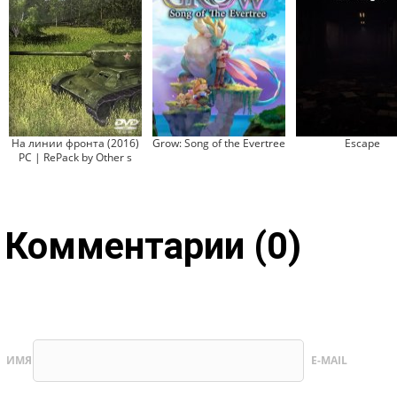
На линии фронта (2016)
Grow: Song of the Evertree
Escape
PC | RePack by Other s
Комментарии (0)
ИМЯ
E-MAIL