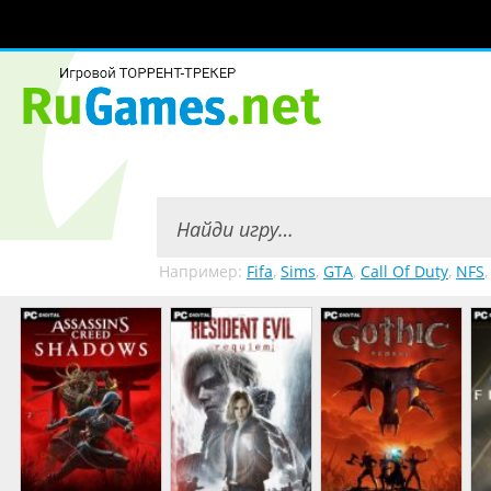
Например:
Fifa
,
Sims
,
GTA
,
Call Of Duty
,
NFS