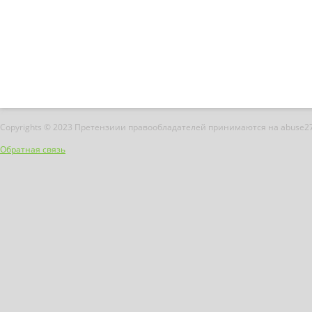
Copyrights © 2023 Претензиии правообладателей принимаются на abuse2
Обратная связь