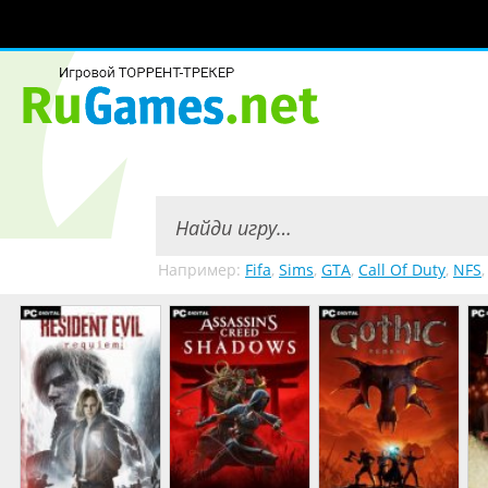
Например:
Fifa
,
Sims
,
GTA
,
Call Of Duty
,
NFS