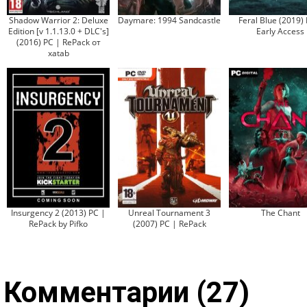
Shadow Warrior 2: Deluxe
Daymare: 1994 Sandcastle
Feral Blue (2019)
Edition [v 1.1.13.0 + DLC's]
Early Access
(2016) PC | RePack от
xatab
Insurgency 2 (2013) PC |
Unreal Tournament 3
The Chant
RePack by Pifko
(2007) PC | RePack
Комментарии (27)