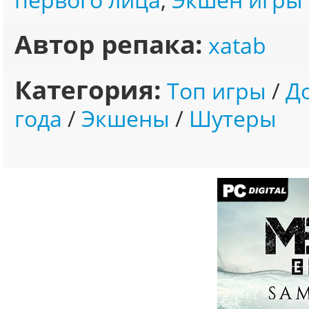
Автор репака:
xatab
Категория:
Топ игры
/
Д
года
/
Экшены
/
Шутеры