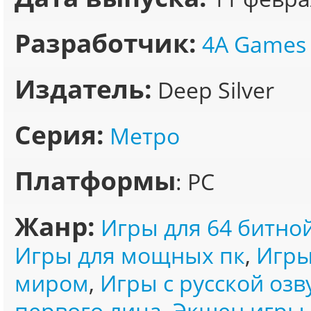
Разработчик:
4A Games
Издатель:
Deep Silver
Серия:
Метро
Платформы
: PC
Жанр:
Игры для 64 битно
Игры для мощных пк
,
Игры
миром
,
Игры с русской озв
первого лица
,
Экшен игры 