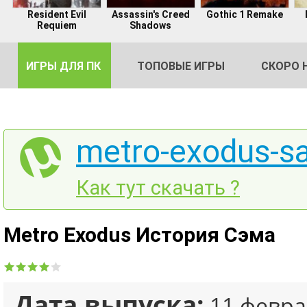
Resident Evil
Assassin's Creed
Gothic 1 Remake
Requiem
Shadows
ИГРЫ ДЛЯ ПК
ТОПОВЫЕ ИГРЫ
СКОРО 
metro-exodus-sa
DE
Как тут скачать ?
2
Metro Exodus История Сэма
Дата выпуска:
11 февра