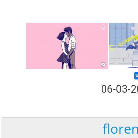
06-03-
flore