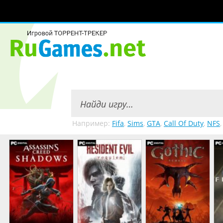
Например:
Fifa
,
Sims
,
GTA
,
Call Of Duty
,
NFS