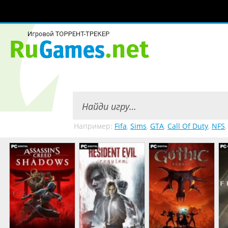
Например:
Fifa
,
Sims
,
GTA
,
Call Of Duty
,
NFS