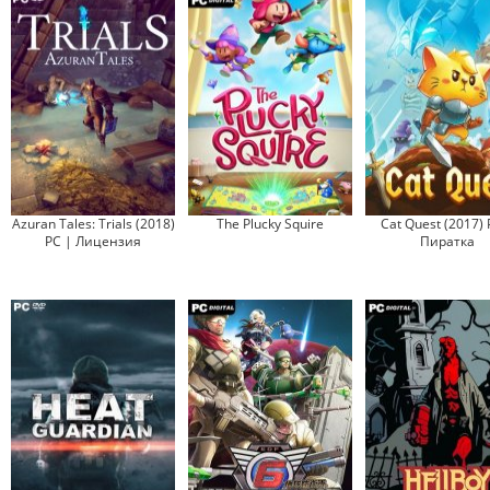
Azuran Tales: Trials (2018)
The Plucky Squire
Cat Quest (2017) 
PC | Лицензия
Пиратка