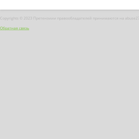
Copyrights © 2023 Претензиии правообладателей принимаются на abuse2
Обратная связь