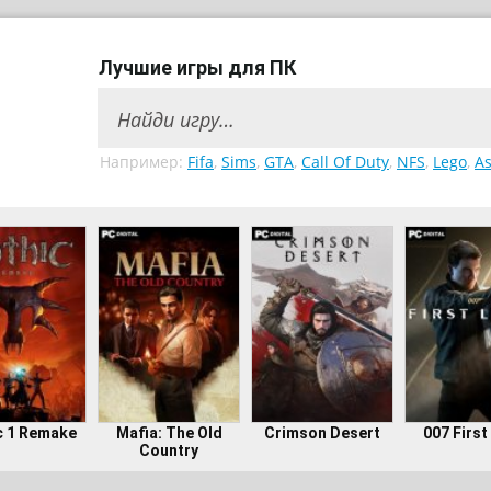
Лучшие игры для ПК
Например:
Fifa
,
Sims
,
GTA
,
Call Of Duty
,
NFS
,
Lego
,
As
c 1 Remake
Mafia: The Old
Crimson Desert
007 First
Country