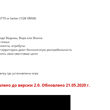
770 or better (1GB VRAM)
роде Ведьмы, Вора или Воина
 семьи
аланты, атрибуты
территории дают бесконечную реиграбельность
нять свои квестовые цели
папку где установлена игра
ено до версии 2.0. Обновлено 21.05.2020 г.