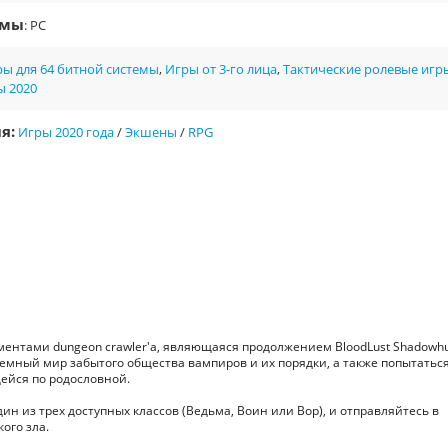
рмы
: PC
ы для 64 битной системы
,
Игры от 3-го лица
,
Тактические ролевые игр
ы 2020
я:
Игры 2020 года
/
Экшены
/
RPG
элементами dungeon crawler'а, являющаяся продолжением BloodLust Shadowhu
емный мир забытого общества вампиров и их порядки, а также попытатьс
ейся по родословной.
н из трех доступных классов (Ведьма, Воин или Вор), и отправляйтесь в
ого зла.