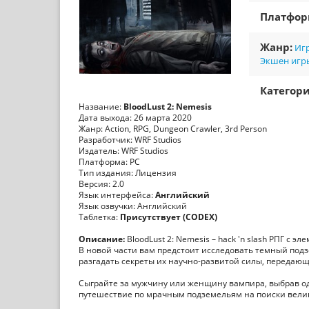
Платфо
Жанр:
Игр
Экшен игр
Категори
Название:
BloodLust 2: Nemesis
Дата выхода: 26 марта 2020
Жанр: Action, RPG, Dungeon Crawler, 3rd Person
Разработчик: WRF Studios
Издатель: WRF Studios
Платформа: PC
Тип издания: Лицензия
Версия: 2.0
Язык интерфейса:
Английский
Язык озвучки: Английский
Таблетка:
Присутствует (CODEX)
Описание:
BloodLust 2: Nemesis – hack 'n slash РПГ с 
В новой части вам предстоит исследовать темный подз
разгадать секреты их научно-развитой силы, передающ
Сыграйте за мужчину или женщину вампира, выбрав оди
путешествие по мрачным подземельям на поиски велик