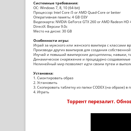
Системные требования:
ОС: Windows 7, 8, 10 (64-bit)
Процессор: Intel Core i5 or AMD Quad-Core or better
Оперативная память: 4 GB ОЗУ
Видеокарта: NVIDIA GeForce GTX 260 or AMD Radeon HD 4
DirectX: Версии 9.0c
Место на диске: 30 GB
Особенности игры:
Играй за мужского или женского вампира с классами в
Производи других вампиров для создания собственной
Изучай и повышай вампирские дисциплины, навыки, т
Динамическое снаряжение и процедурно создаваемые 
Нелинейный мир позволяет идти своим путем и выпол
Установка:
1. Смонтировать образ
2. Установить
3. Скопировать таблетку из папки CODEX (на образе) в 
4. Играть
Торрент перезалит. Обновл