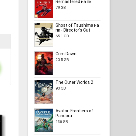
Remastered на пк
79 GB
Ghost of Tsushima на
пк - Director's Cut
65.1 GB
Grim Dawn
20.5 GB
The Outer Worlds 2
90 GB
Avatar: Frontiers of
Pandora
136 GB