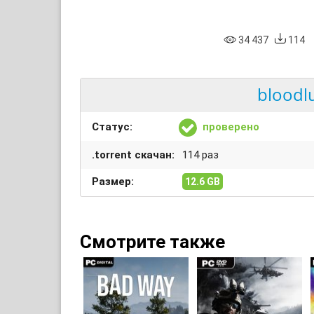
34 437
114
bloodlu
Статус:
проверено
.torrent скачан:
114 раз
Размер:
12.6 GB
Смотрите также