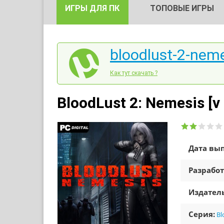
ИГРЫ ДЛЯ ПК
ТОПОВЫЕ ИГРЫ
bloodlust-2-neme
Как тут скачать ?
BloodLust 2: Nemesis [v
Дата вып
Разработ
Издатель
Серия:
Bl