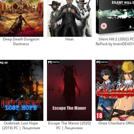
Deep Death Dungeon
Heat
Silent Hill 2 (2002) P
Darkness
RePack by brainDEAD
Outbreak: Lost Hope
Escape The Manor (2020)
Onee Chanbara ORIG
(2019) PC | Лицензия
PC | Лицензия