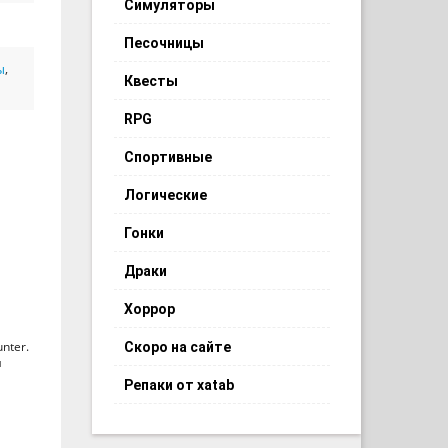
Симуляторы
Песочницы
ы
,
Квесты
RPG
Спортивные
Логические
Гонки
Драки
Хоррор
nter.
Скоро на сайте
я
Репаки от xatab