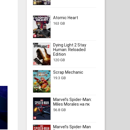
Atomic Heart
163 GB
Dying Light 2 Stay
Human: Reloaded
Edition
120 GB
Scrap Mechanic
19.3 GB
Marvel’s Spider-Man:
Miles Morales на пк
56.8 GB
Marvel’s Spider-Man