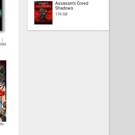
Assassin's Creed
Shadows
176 GB
C |
1986
IN