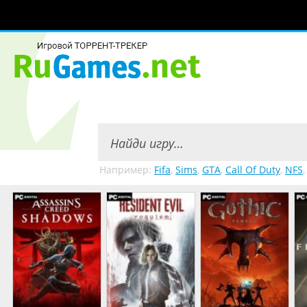
Например:
Fifa
,
Sims
,
GTA
,
Call Of Duty
,
NFS