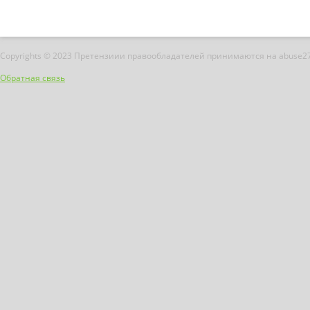
Copyrights © 2023 Претензиии правообладателей принимаются на abuse2
Обратная связь