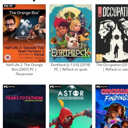
Half-Life 2: The Orange
Earthlock [v 1.0.6] (2018)
The Occupation (20
Box (2007) PC |
PC | RePack от qoob
| RePack от xat
Лицензия