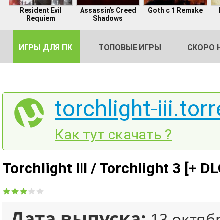
Resident Evil
Assassin's Creed
Gothic 1 Remake
Requiem
Shadows
ИГРЫ ДЛЯ ПК
ТОПОВЫЕ ИГРЫ
СКОРО 
torchlight-iii.tor
DE
Как тут скачать ?
2
Torchlight III / Torchlight 3 [+ 
Дата выпуска:
13 октяб