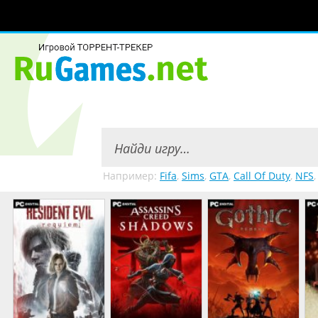
Например:
Fifa
,
Sims
,
GTA
,
Call Of Duty
,
NFS