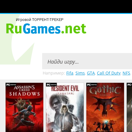
Например:
Fifa
,
Sims
,
GTA
,
Call Of Duty
,
NFS