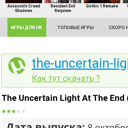
Assassin's Creed
Resident Evil
Gothic 1 Remake
Shadows
Requiem
ИГРЫ ДЛЯ ПК
ТОПОВЫЕ ИГРЫ
СКОРО 
the-uncertain-lig
DE
Как тут скачать ?
2
The Uncertain Light At The End
Дата выпуска:
8 октябр