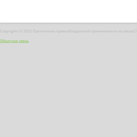
Copyrights © 2023 Претензиии правообладателей принимаются на abuse2
Обратная связь