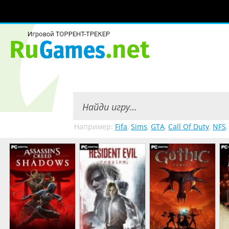
Например:
Fifa
,
Sims
,
GTA
,
Call Of Duty
,
NFS