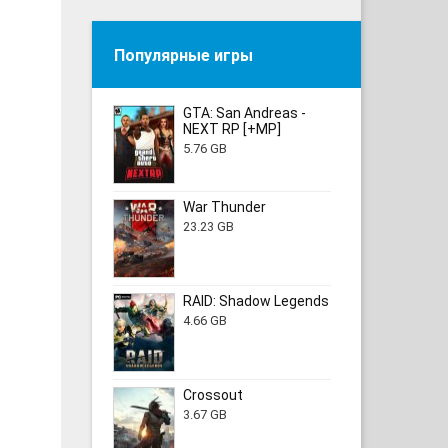
Популярные игры
GTA: San Andreas -
NEXT RP [+MP]
5.76 GB
War Thunder
23.23 GB
RAID: Shadow Legends
4.66 GB
Crossout
3.67 GB