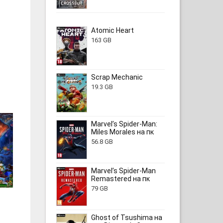
Atomic Heart
163 GB
Scrap Mechanic
19.3 GB
Marvel’s Spider-Man:
Miles Morales на пк
56.8 GB
Marvel’s Spider-Man
Remastered на пк
79 GB
Ghost of Tsushima на