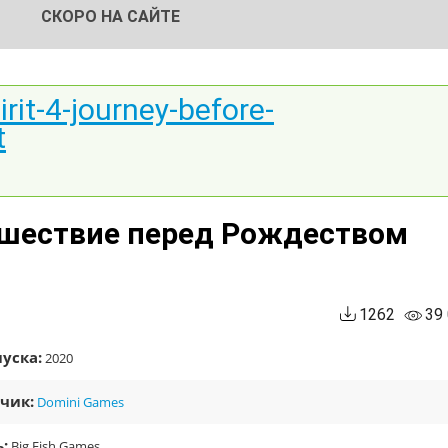
СКОРО НА САЙТЕ
rit-4-journey-before-
t
ешествие перед Рождеством
1262
39
уска:
2020
чик:
Domini Games
:
Big Fish Games