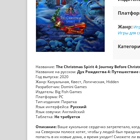
Платфо
Жанр:
Игр
Игры для с
Категори
Название:
The Christmas Spirit 4: Journey Before Chris
Название на русском:
Дух Рождества 4: Путешествие
Год выпуска: 2020
Жанр: Казуальная, Квест, Логическая, Hidden
Разработчик: Domini Games
Издатель: Big Fish Games
Платформа: PC
Тип издания: Пиратка
Язык интерфейса:
Русский
Язык озвучки: Английский
Таблетка:
Не требуется
Описание:
Ваше кукольное сердечко затрепетало, когд
на Северном полюсе хотят, чтобы у людей был праздник
попасть в их новые дома, а время уходит! Сможете ли в