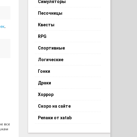
Симуляторы
Песочницы
Квесты
чек
,
RPG
Спортивные
Логические
Гонки
Драки
Хоррор
Скоро на сайте
Репаки от xatab
не все
ушкам