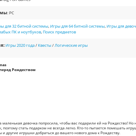
рмы
: PC
ы для 32 битной системы
,
Игры для 64 битной системы
,
Игры для дево
лабых ПК и ноутбуков
,
Поиск предметов
я:
Игры 2020 года
/
Квесты
/
Логические игры
tmas
 перед Рождеством
а маленькая девочка попросила, чтобы вас подарили ей на Рождество! Но 
, поэтому стать подарком не всегда легко. Кто-то пытается помешать игр
ы и другие игрушки добраться до вашего нового дома к Рождеству.