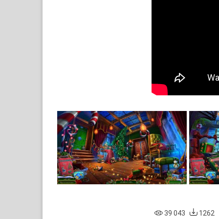
39 043
1262