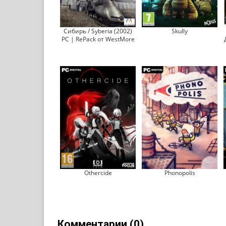
Сибирь / Syberia (2002)
Skully
PC | RePack от WestMore
Othercide
Phonopolis
Комментарии (0)