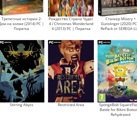
Трепетные истории 2:
Рождество Страна Чудес
Сталкер Misery +
Дом на холме (2014) PC |
4 / Christmas Wonderland
Gunslinger (2020) PC
Пиратка
4 (2013) PC | Пиратка
RePack от SEREGA-L
Stirring Abyss
Restricted Area
SpongeBob SquarePan
Battle for Bikini Botto
Rehydrated