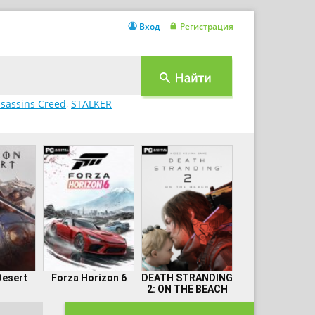
Вход
Регистрация
sassins Creed
,
STALKER
Desert
Forza Horizon 6
DEATH STRANDING
2: ON THE BEACH