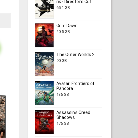
пк - Director's Cut
65.1 GB
Grim Dawn
20.5 GB
The Outer Worlds 2
90 GB
Avatar: Frontiers of
Pandora
136 GB
Assassin's Creed
Shadows
176 GB