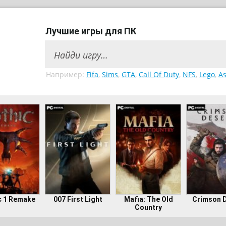
Лучшие игры для ПК
Например:
Fifa
,
Sims
,
GTA
,
Call Of Duty
,
NFS
,
Lego
,
As
c 1 Remake
007 First Light
Mafia: The Old
Crimson 
Country