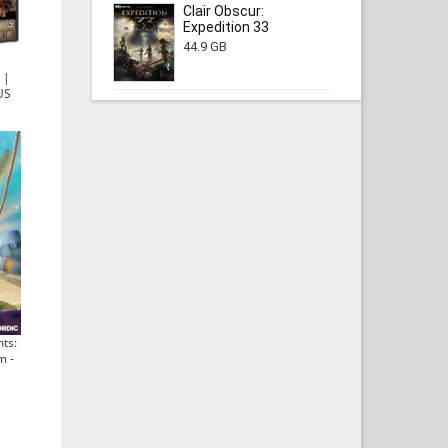
Clair Obscur:
Expedition 33
44.9 GB
 |
US
ts:
m -