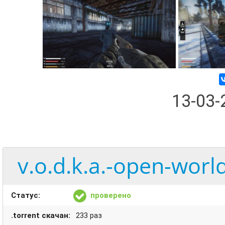
13-03
v.o.d.k.a.-open-worl
Статус:
проверено
.torrent скачан:
233 раз