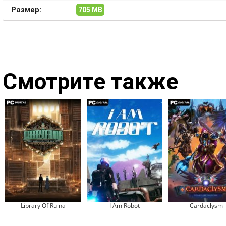
Размер:
705 MB
Смотрите также
Library Of Ruina
I Am Robot
Cardaclysm