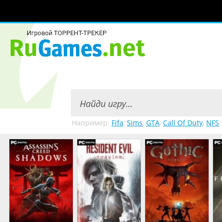
Например:
Fifa
,
Sims
,
GTA
,
Call Of Duty
,
NFS